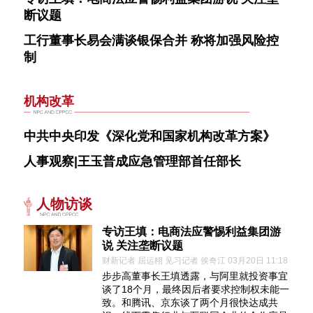
断议题
工行董事长易会满谈银保合并 称将加强风险控
制
机构改革
中共中央印发《深化党和国家机构改革方案》
人事观察|王玉普成应急管理部首任部长
人物访谈
专访王填：电商法应警惕利益集团游
说 关注垄断议题
财新记者 屈运栩 见习记者 侯奇江 03月20日 11:18
步步高董事长王填透露，与阿里就投资事宜
谈了18个月，最终因后者要求控制权未能一
致。和腾讯、京东谈了两个月很快达成共