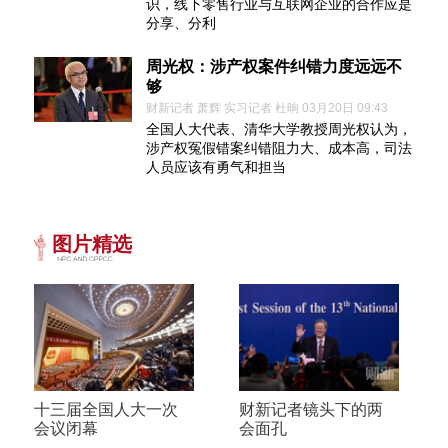
识，线下零售行业与互联网企业的合作应是
分享、分利
周光权：涉产权案件纠错力度远远不
够
财新记者 萧辉 实习记者 杜晌 03月20日 09:43
全国人大代表、清华大学教授周光权认为，
涉产权冤假错案纠错阻力大、成本高，司法
人员应该有勇气和担当
图片精选
十三届全国人大一次
财新记者镜头下的两
会议闭幕
会面孔