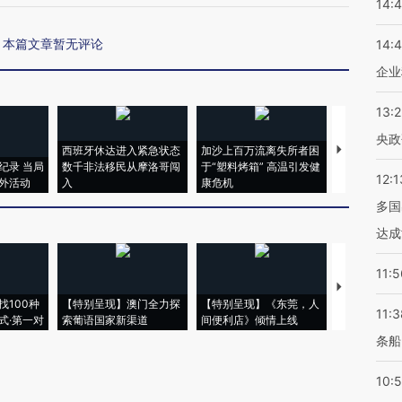
14:
本篇文章暂无评论
14:
企业
13:
央政
西班牙休达进入紧急状态
加沙上百万流离失所者困
视线｜HYR
纪录 当局
数千非法移民从摩洛哥闯
于“塑料烤箱” 高温引发健
术：是什么
12:1
外活动
入
康危机
心“花钱找虐
多国
达成
11:5
【推广】走
找100种
【特别呈现】澳门全力探
【特别呈现】《东莞，人
会，让数智科
11:3
式·第一对
索葡语国家新渠道
间便利店》倾情上线
业
条船
10: