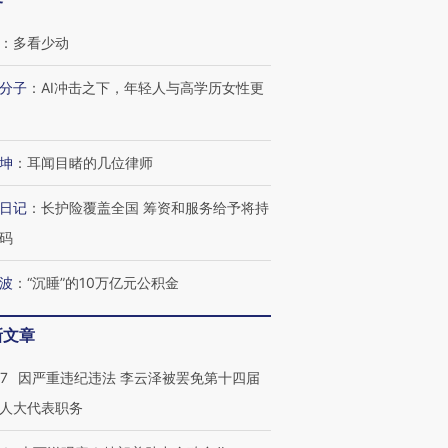
客
：
多看少动
分子
：
AI冲击之下，年轻人与高学历女性更
坤
：
耳闻目睹的几位律师
日记
：
长护险覆盖全国 筹资和服务给予将持
码
波
：
“沉睡”的10万亿元公积金
新文章
07
因严重违纪违法 李云泽被罢免第十四届
人大代表职务