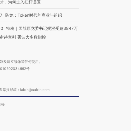
才，为何走入杠杆误区
07
陈龙：Token时代的商业与组织
50
特稿｜国航原党委书记樊澄受贿3847万
审待宣判 否认大多数指控
复制及建立镜像等任何使用。
010502034662号
箱：laixin@caixin.com
链接