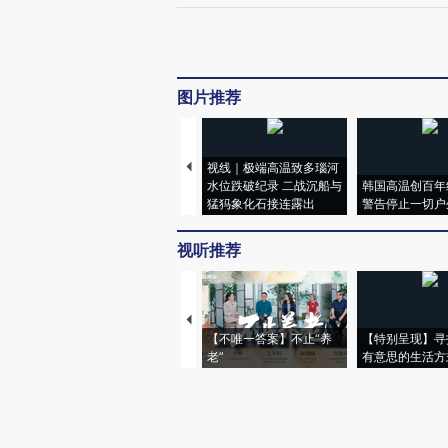
图片推荐
视线｜极端高温致多瑙河
水位跌破纪录 二战沉船与
韩国高温创百年
猛犸象化石接连露出
警告停止一切户
视听推荐
【不唯一答案】不止“养
【特别呈现】寻
老”
有意思的生活方