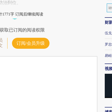
染防治到位。
1771字 订阅后继续阅读
财
获取已订阅的阅读权限
伍戈
员
订阅/会员升级
罗志
文
易峘
视