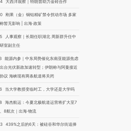
44
大西洋观察｜特朗普助力金砖合作
40
刚果（金）铜钴精矿禁令扰动市场 多家
称暂无影响 | 出海·政策
25
人事观察｜长期任职湖北 周新群升任中
研室副主任
OX的吸金
马航飞行员跨国走私7万
视线｜被称为“蟑螂”的印
让中产们甘
粒摇头丸 尿检体内含3种
度Z世代 用街头抗争将教
秘鲁纳斯
3
能源内参｜中东局势催化东南亚能源焦虑
”？
毒品
育部长拱下台
13人遇难
出台光伏新政加速转型；伊朗称与阿曼接近
协议 海峡现有两条航道将关闭
6
当大学教授变临时工，大学还是大学吗
进第四届链博
【商旅对话】华住集团
技“链”接产
【特别呈现】寻找100种
CFO：不靠规模取胜，华
【特别呈
8
海杰航运：今夏北极航道运营将扩大至7
有意思的生活方式·第三对
住三大增长引擎是什么？
有意思的
、8航次｜出海·物流
53
439%之后的6天：被硅谷和华尔街追捧