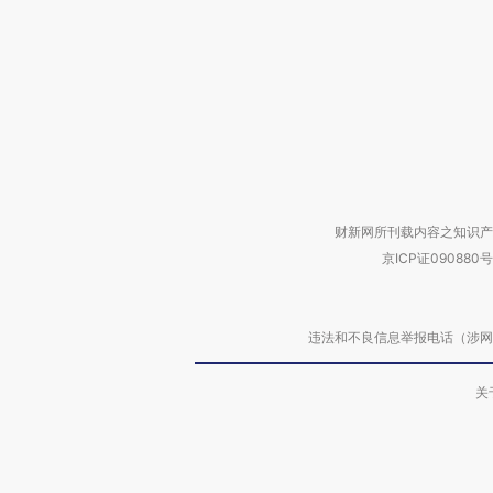
财新网所刊载内容之知识产
京ICP证090880号
违法和不良信息举报电话（涉网络暴力有
关