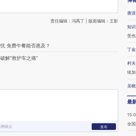
博
唐涯
责任编辑：冯禹丁 | 版面编辑：王影
知识
受伤
忧 免费午餐能否惠及？
丁金
破解“救护车之痛”
村夫
续加
吴晓
最
15:
全国
新网观点
发布