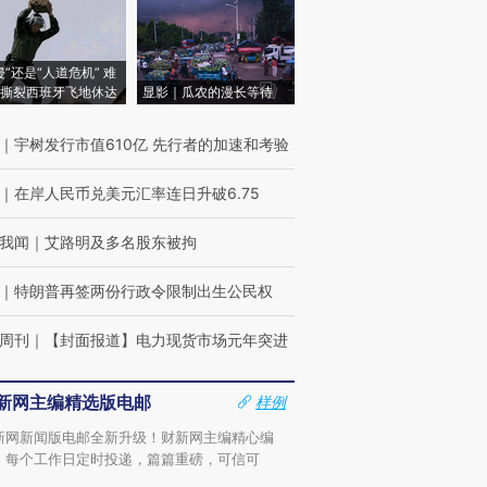
侵”还是“人道危机” 难
撕裂西班牙飞地休达
显影｜瓜农的漫长等待
｜
宇树发行市值610亿 先行者的加速和考验
｜
在岸人民币兑美元汇率连日升破6.75
我闻
｜
艾路明及多名股东被拘
｜
特朗普再签两份行政令限制出生公民权
周刊
｜
【封面报道】电力现货市场元年突进
新网主编精选版电邮
样例
新网新闻版电邮全新升级！财新网主编精心编
，每个工作日定时投递，篇篇重磅，可信可
。