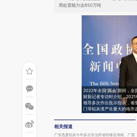
用处置能力达850万吨
2022年全国“两会”期间
财新记者专访时介绍，202
领导多次作出批示指示，省
门等铝灰渣产生量大的地市
相关报道
广东危废铝灰今年多次非法跨省转移至湖南、广西