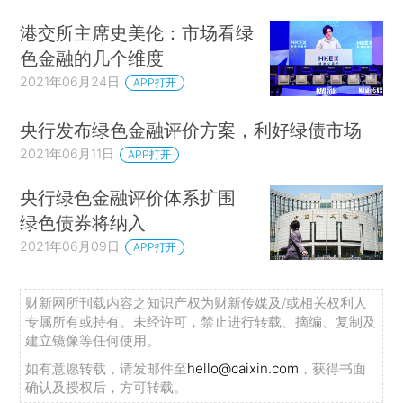
港交所主席史美伦：市场看绿
色金融的几个维度
2021年06月24日
APP打开
央行发布绿色金融评价方案，利好绿债市场
2021年06月11日
APP打开
央行绿色金融评价体系扩围
绿色债券将纳入
2021年06月09日
APP打开
财新网所刊载内容之知识产权为财新传媒及/或相关权利人
专属所有或持有。未经许可，禁止进行转载、摘编、复制及
建立镜像等任何使用。
如有意愿转载，请发邮件至
hello@caixin.com
，获得书面
确认及授权后，方可转载。