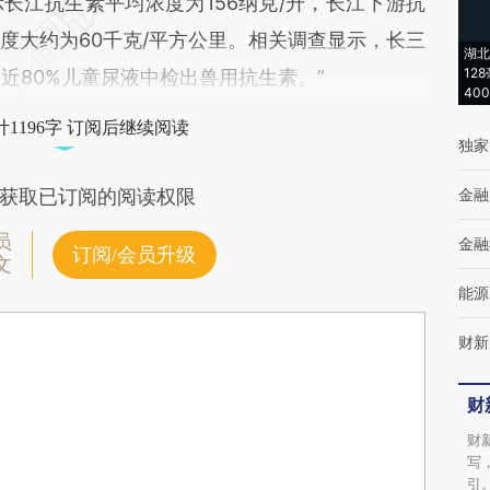
长江抗生素平均浓度为156纳克/升，长江下游抗
度大约为60千克/平方公里。相关调查显示，长三
湖北
12
近80%儿童尿液中检出兽用抗生素。”
40
1196字 订阅后继续阅读
独家
金融
获取已订阅的阅读权限
员
金融
订阅/会员升级
文
能源
财新
财
财
写
引