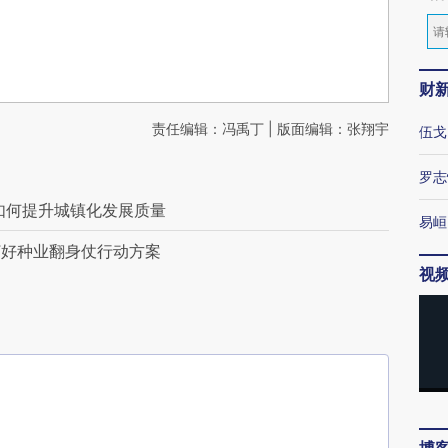
财
责任编辑：冯禹丁 | 版面编辑：张翔宇
伍戈
罗志
如何提升城镇化发展质量
易峘
打好种业翻身仗行动方案
视