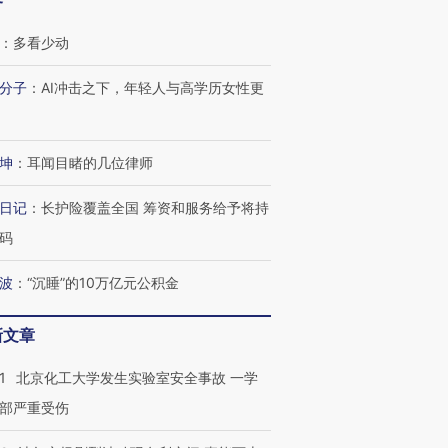
客
：
多看少动
分子
：
AI冲击之下，年轻人与高学历女性更
坤
：
耳闻目睹的几位律师
日记
：
长护险覆盖全国 筹资和服务给予将持
码
波
：
“沉睡”的10万亿元公积金
OX的吸金
马航飞行员跨国走私7万
视线｜被称为“蟑螂”的印
让中产们甘
粒摇头丸 尿检体内含3种
度Z世代 用街头抗争将教
秘鲁纳斯
”？
毒品
育部长拱下台
13人遇难
新文章
1
北京化工大学发生实验室安全事故 一学
部严重受伤
进第四届链博
【商旅对话】华住集团