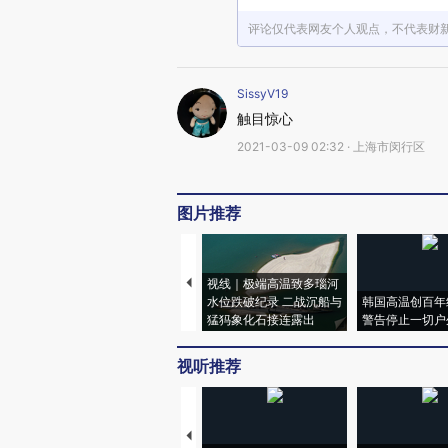
评论仅代表网友个人观点，不代表财
SissyV19
触目惊心
2021-03-09 02:32 · 上海市闵行区
图片推荐
视线｜极端高温致多瑙河
水位跌破纪录 二战沉船与
韩国高温创百年
猛犸象化石接连露出
警告停止一切户
视听推荐