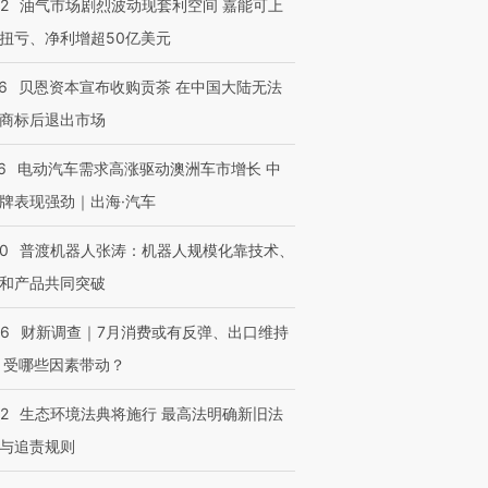
22
油气市场剧烈波动现套利空间 嘉能可上
技“链”接产
【特别呈现】寻找100种
CFO：不靠规模取胜，华
【特别呈
有意思的生活方式·第三对
住三大增长引擎是什么？
有意思的
扭亏、净利增超50亿美元
6
贝恩资本宣布收购贡茶 在中国大陆无法
商标后退出市场
6
电动汽车需求高涨驱动澳洲车市增长 中
牌表现强劲｜出海·汽车
00
普渡机器人张涛：机器人规模化靠技术、
和产品共同突破
56
财新调查｜7月消费或有反弹、出口维持
 受哪些因素带动？
42
生态环境法典将施行 最高法明确新旧法
与追责规则