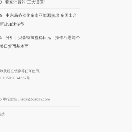
0
看空消费的“三大误区”
59
中东局势催化东南亚能源焦虑 多国出台
新政加速转型
05
分析｜贝森特操盘稳日元，操作巧思能否
美日货币基本面
复制及建立镜像等任何使用。
010502034662号
箱：laixin@caixin.com
链接