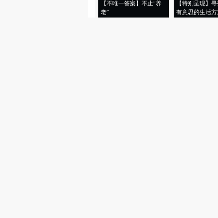
【不唯一答案】不止“养
【特别呈现】寻
老”
有意思的生活方