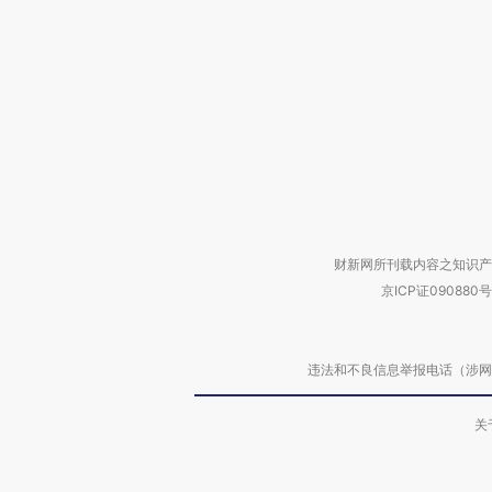
财新网所刊载内容之知识产
京ICP证090880号
违法和不良信息举报电话（涉网络暴力有
关