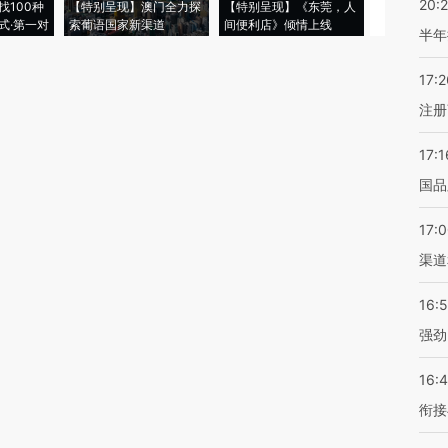
20:
找100种
【特别呈现】澳门全力探
【特别呈现】《东莞，人
会，让数智科
式·第一对
索葡语国家新渠道
间便利店》倾情上线
业
半年
17:2
注册
17:1
国品
17:
渠道
16:
强劲
16:
衔接