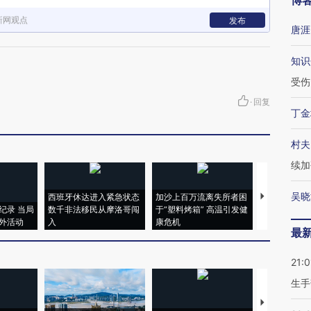
博
新网观点
发布
唐涯
知识
受伤
·
回复
丁金
村夫
续加
吴晓
西班牙休达进入紧急状态
加沙上百万流离失所者困
视线｜HYR
纪录 当局
数千非法移民从摩洛哥闯
于“塑料烤箱” 高温引发健
术：是什么
外活动
入
康危机
心“花钱找虐
最
21:0
生手
【推广】走