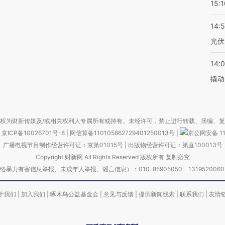
15:1
14:
光伏
14:
撬动
权为财新传媒及/或相关权利人专属所有或持有。未经许可，禁止进行转载、摘编、
京ICP备10026701号-8
|
网信算备110105862729401250013号
|
京公网安备 11
广播电视节目制作经营许可证：京第01015号
|
出版物经营许可证：第直100013号
Copyright 财新网 All Rights Reserved 版权所有 复制必究
害信息举报、未成年人举报、谣言信息）：010-85905050 13195200605 举报邮
于我们
|
加入我们
|
啄木鸟公益基金会
|
意见与反馈
|
提供新闻线索
|
联系我们
|
友情