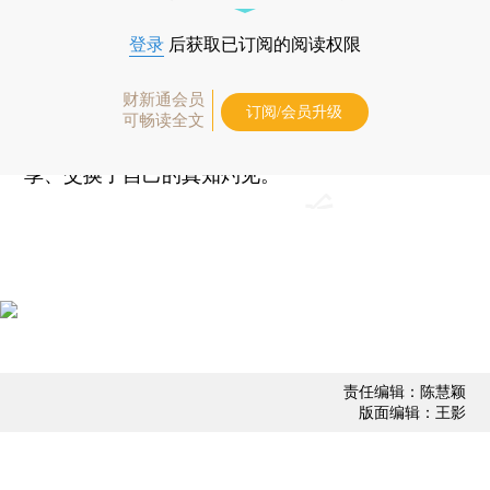
一片笑声。
登录
后获取已订阅的阅读权限
谢平是财新公信力委员会委员，财新智库学术
财新通会员
委员，清华大学五道口金融学院教授。他在担任本
订阅/会员升级
可畅读全文
场分论坛主持人的同时，也与在场的四位嘉宾分
享、交换了自己的真知灼见。
责任编辑：陈慧颖
版面编辑：王影