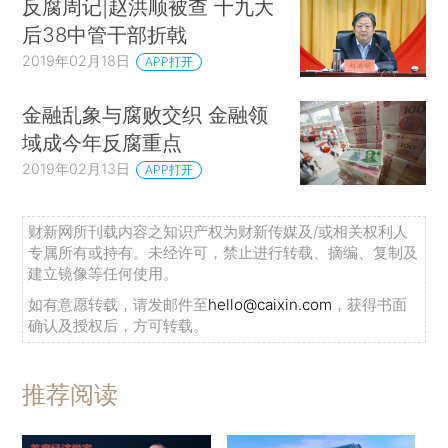
反腐周记|赵洪顺被查 十九大
后38中管干部折戟
2019年02月18日
APP打开
金融乱象与腐败交织 金融领
域成今年反腐重点
2019年02月13日
APP打开
财新网所刊载内容之知识产权为财新传媒及/或相关权利人
专属所有或持有。未经许可，禁止进行转载、摘编、复制及
建立镜像等任何使用。
如有意愿转载，请发邮件至
hello@caixin.com
，获得书面
确认及授权后，方可转载。
推荐阅读