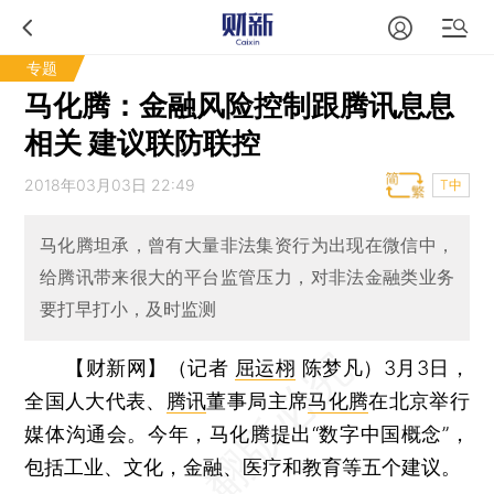
专题
马化腾：金融风险控制跟腾讯息息
相关 建议联防联控
2018年03月03日 22:49
T中
马化腾坦承，曾有大量非法集资行为出现在微信中，
给腾讯带来很大的平台监管压力，对非法金融类业务
要打早打小，及时监测
【财新网】（记者
屈运栩
陈梦凡）
3月3日，
全国人大代表、
腾讯
董事局主席
马化腾
在北京举行
媒体沟通会。今年，马化腾提出“数字中国概念”，
包括工业、文化，金融、医疗和教育等五个建议。