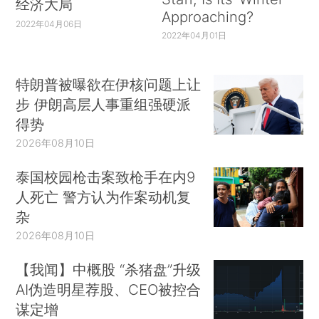
经济大局
Approaching?
2022年04月06日
2022年04月01日
特朗普被曝欲在伊核问题上让
步 伊朗高层人事重组强硬派
得势
2026年08月10日
泰国校园枪击案致枪手在内9
人死亡 警方认为作案动机复
杂
2026年08月10日
【我闻】中概股 “杀猪盘”升级
AI伪造明星荐股、CEO被控合
谋定增