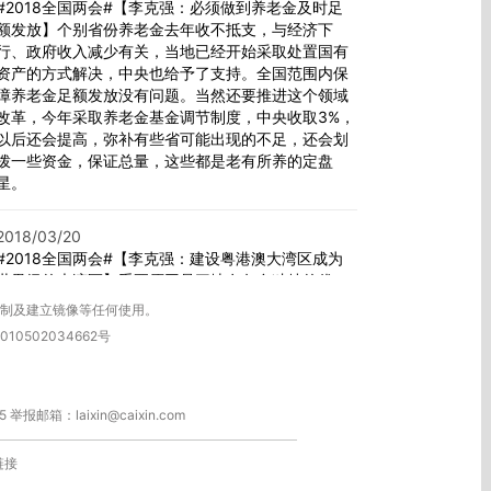
#2018全国两会#【李克强：必须做到养老金及时足
额发放】个别省份养老金去年收不抵支，与经济下
行、政府收入减少有关，当地已经开始采取处置国有
资产的方式解决，中央也给予了支持。全国范围内保
障养老金足额发放没有问题。当然还要推进这个领域
改革，今年采取养老金基金调节制度，中央收取3%，
以后还会提高，弥补有些省可能出现的不足，还会划
拨一些资金，保证总量，这些都是老有所养的定盘
星。
2018/03/20
#2018全国两会#【李克强：建设粤港澳大湾区成为
世界级的大湾区】重要原因是三地有各自独特的优
势，能形成互补，否则就谈不上一个有世界竞争力的
复制及建立镜像等任何使用。
大湾区。这个规划纲要正在制定中，特别是对港、澳
010502034662号
居民到大陆到广东工作生活在住房交通方面逐步享受
同等待遇。
箱：laixin@caixin.com
2018/03/20
#2018全国两会#【李克强：要把治大病的问题作为
链接
一个重点来抓】我们保障基本医保，构建了世界上最
大的医保网，也是为了让小病能看，大病敢看，同时