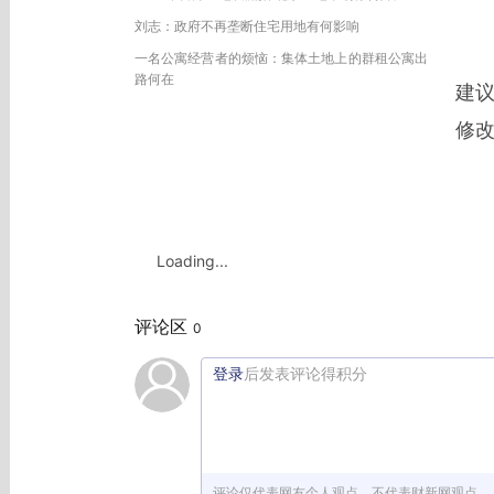
刘志：政府不再垄断住宅用地有何影响
2
一名公寓经营者的烦恼：集体土地上的群租公寓出
路何在
建
修
Loading...
评论区
0
登录
后发表评论得积分
评论仅代表网友个人观点，不代表财新网观点