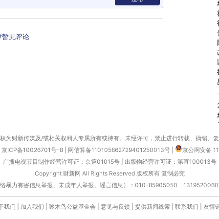
章暂无评论
权为财新传媒及/或相关权利人专属所有或持有。未经许可，禁止进行转载、摘编、
京ICP备10026701号-8
|
网信算备110105862729401250013号
|
京公网安备 11
广播电视节目制作经营许可证：京第01015号
|
出版物经营许可证：第直100013号
Copyright 财新网 All Rights Reserved 版权所有 复制必究
害信息举报、未成年人举报、谣言信息）：010-85905050 13195200605 举报邮
于我们
|
加入我们
|
啄木鸟公益基金会
|
意见与反馈
|
提供新闻线索
|
联系我们
|
友情