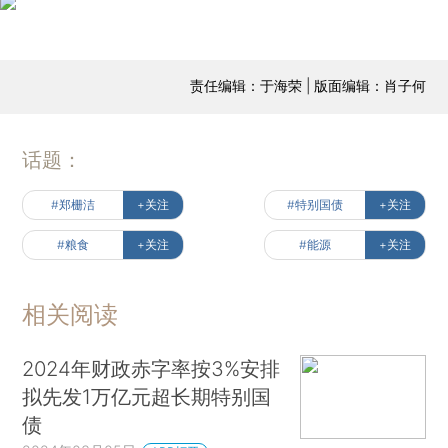
责任编辑：于海荣 | 版面编辑：肖子何
话题：
#郑栅洁
+关注
#特别国债
+关注
#粮食
+关注
#能源
+关注
相关阅读
2024年财政赤字率按3%安排
拟先发1万亿元超长期特别国
债