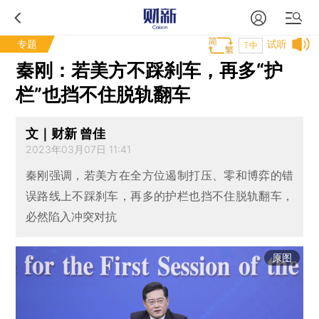
专题
试听
T中
秦刚：若美方不踩刹车，再多“护
栏”也挡不住脱轨翻车
文｜财新 曾佳
2023年03月07日 11:41
秦刚强调，若美方在全方位遏制打压、零和博弈的错
误路线上不踩刹车，再多的护栏也挡不住脱轨翻车，
必然陷入冲突对抗
原图