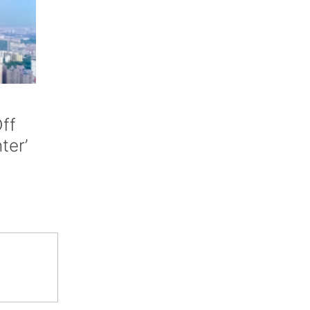
ff
nter’