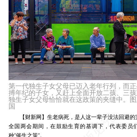
第一代独生子女父母已迈入老年行列，而正
搏年纪的子女，又赶上全面开放二孩、三孩
独生子女父母恰恰就在这政策的夹缝中。图
国
【财新网】
生老病死，是人这一辈子没法回避的
全国两会期间，在鼓励生育的基调下，代表委员
种“催生之策”。