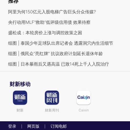
推荐
阿里为何150亿元入股电梯广告巨头分众传媒?
央行动用MLF“救助”低评级信用债 效果待察
盛松成：本轮房价上涨与调控政策之困
组图 | 泰国少年足球队出席记者会 透露洞穴内生活细节
组图 | 俄民众“亮红牌” 抗议政府计划延长退休年龄
组图 | 日本暴雨后又遇高温 已致14死上千人入院治疗
财新移动
财新
财新周刊
Caixin
登录
网页版
订阅电邮
|
|