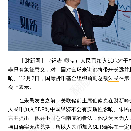
【财新网】（记者
卿滢
）
人民币加入
SDR
对于
非只有象征意义，对中国对全球来讲都将带来长远并
响。”12月2日，国际货币基金组织前副总裁
朱民
在第
会上表示。
在朱民发言之前，美联储前主席
伯南克
在
财新峰
人民币加入SDR对中国经济不会有实质性影响。朱民
言中提出，他并不同意伯南克的看法，他认为因为人
项目确实无法兑换，所以人民币加入SDR确实在一定