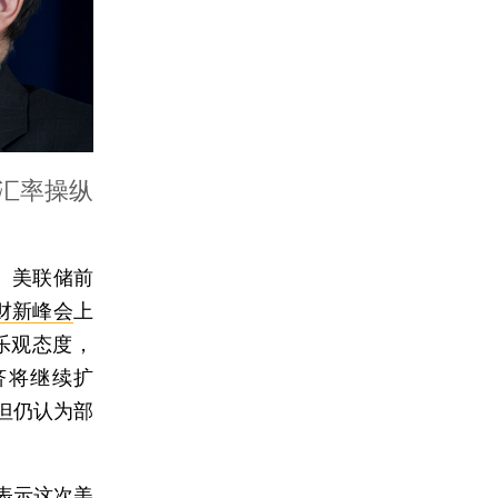
汇率操纵
、美联储前
财新峰会
上
乐观态度，
济将继续扩
但仍认为部
表示这次美