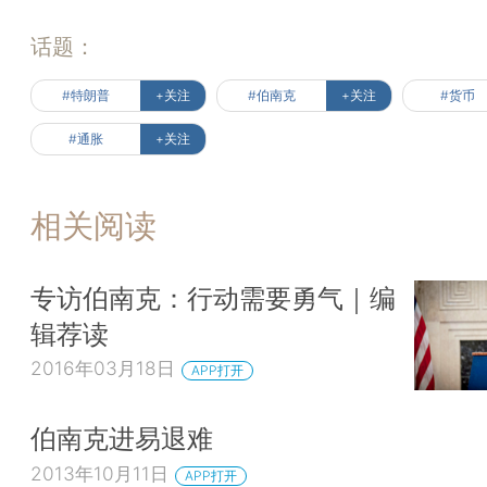
话题：
#特朗普
+关注
#伯南克
+关注
#货币
#通胀
+关注
相关阅读
专访伯南克：行动需要勇气｜编
辑荐读
2016年03月18日
APP打开
伯南克进易退难
2013年10月11日
APP打开