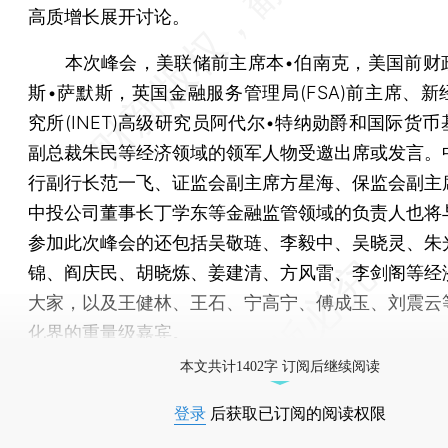
高质增长展开讨论。
本次峰会，美联储前主席本•伯南克，美国前财
斯•萨默斯，英国金融服务管理局(FSA)前主席、新
究所(INET)高级研究员阿代尔•特纳勋爵和国际货
副总裁朱民等经济领域的领军人物受邀出席或发言。
行副行长范一飞、证监会副主席方星海、保监会副主
中投公司董事长丁学东等金融监管领域的负责人也将
参加此次峰会的还包括吴敬琏、李毅中、吴晓灵、朱
锦、阎庆民、胡晓炼、姜建清、方风雷、李剑阁等经
大家，以及王健林、王石、宁高宁、傅成玉、刘震云
化界的重量级嘉宾。
本文共计1402字 订阅后继续阅读
登录
后获取已订阅的阅读权限