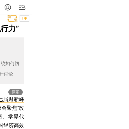
T中
行力”
围绕如何切
开讨论
原图
七届财新峰
峰会聚焦“改
商、学界代
国经济高效