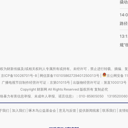
撬动
14:0
路径
13:1
规”
权为财新传媒及/或相关权利人专属所有或持有。未经许可，禁止进行转载、摘编、
京ICP备10026701号-8
|
网信算备110105862729401250013号
|
京公网安备 11
广播电视节目制作经营许可证：京第01015号
|
出版物经营许可证：第直100013号
Copyright 财新网 All Rights Reserved 版权所有 复制必究
害信息举报、未成年人举报、谣言信息）：010-85905050 13195200605 举报邮
于我们
|
加入我们
|
啄木鸟公益基金会
|
意见与反馈
|
提供新闻线索
|
联系我们
|
友情