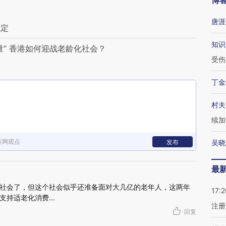
博
唐涯
稳定
知识
” 香港如何迎战老龄化社会？
受伤
丁金
村夫
续加
新网观点
发布
吴晓
最
社会了，但这个社会似乎还准备面对大几亿的老年人，这两年
17:2
持适老化消费...
注册
·
回复