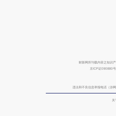
财新网所刊载内容之知识产
京ICP证090880号
违法和不良信息举报电话（涉网络暴力有
关