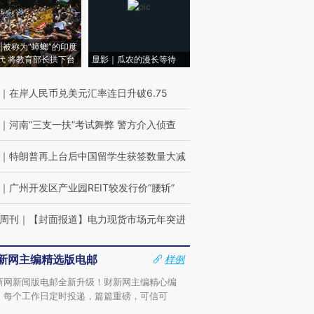
|被称为“蟑螂”的印度
代 将教育部长拱下台
显影｜瓜农的漫长等待
｜
在岸人民币兑美元汇率连日升破6.75
｜
河南“三支一扶”考试舞弊 警方介入侦查
｜
特朗普再上台后中国留学生获签数量大减
｜
广州开发区产业园REIT较发行价“腰斩”
周刊
｜
【封面报道】电力现货市场元年突进
新网主编精选版电邮
样例
新网新闻版电邮全新升级！财新网主编精心编
，每个工作日定时投递，篇篇重磅，可信可
。