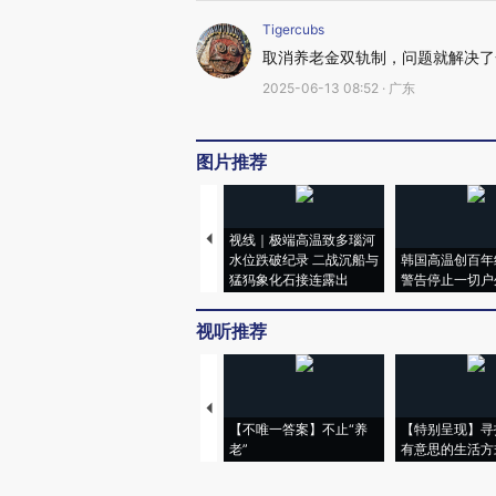
Tigercubs
取消养老金双轨制，问题就解决了
2025-06-13 08:52 · 广东
图片推荐
视线｜极端高温致多瑙河
水位跌破纪录 二战沉船与
韩国高温创百年
猛犸象化石接连露出
警告停止一切户
视听推荐
【不唯一答案】不止“养
【特别呈现】寻
老”
有意思的生活方