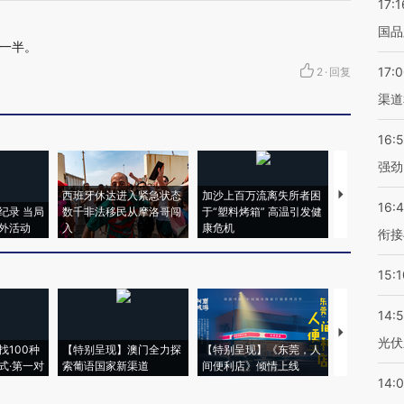
17:1
国品
一半。
17:
2
·
回复
渠道
16:
强劲
西班牙休达进入紧急状态
加沙上百万流离失所者困
视线｜HYR
16:
纪录 当局
数千非法移民从摩洛哥闯
于“塑料烤箱” 高温引发健
术：是什么
外活动
入
康危机
心“花钱找虐
衔接
15:1
14:
【推广】走
光伏
找100种
【特别呈现】澳门全力探
【特别呈现】《东莞，人
会，让数智科
式·第一对
索葡语国家新渠道
间便利店》倾情上线
业
14: