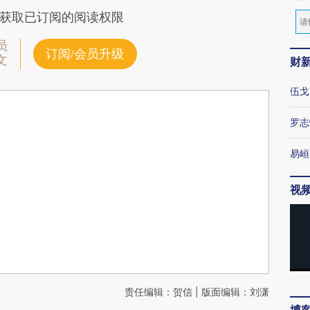
获取已订阅的阅读权限
员
订阅/会员升级
文
财
伍戈
罗志
易峘
视
责任编辑：贺信 | 版面编辑：刘潇