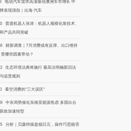
6
电动汽车需求高涨驱动澳洲车市增长 中
牌表现强劲｜出海·汽车
00
普渡机器人张涛：机器人规模化靠技术、
和产品共同突破
56
财新调查｜7月消费或有反弹、出口维持
 受哪些因素带动？
OX的吸金
马航飞行员跨国走私7万
视线｜被称为“蟑螂”的印
42
生态环境法典将施行 最高法明确新旧法
让中产们甘
粒摇头丸 尿检体内含3种
度Z世代 用街头抗争将教
秘鲁纳斯
”？
毒品
育部长拱下台
13人遇难
与追责规则
0
看空消费的“三大误区”
59
中东局势催化东南亚能源焦虑 多国出台
进第四届链博
【商旅对话】华住集团
新政加速转型
技“链”接产
【特别呈现】寻找100种
CFO：不靠规模取胜，华
【特别呈
有意思的生活方式·第三对
住三大增长引擎是什么？
有意思的
05
分析｜贝森特操盘稳日元，操作巧思能否