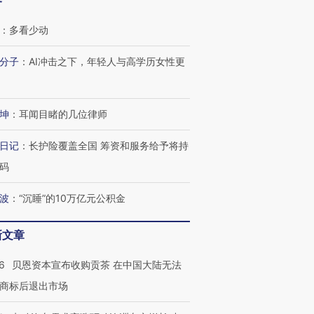
客
：
多看少动
分子
：
AI冲击之下，年轻人与高学历女性更
坤
：
耳闻目睹的几位律师
日记
：
长护险覆盖全国 筹资和服务给予将持
码
波
：
“沉睡”的10万亿元公积金
新文章
6
贝恩资本宣布收购贡茶 在中国大陆无法
商标后退出市场