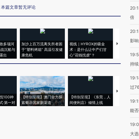
本篇文章暂无评论
20:
倍
20:1
影响
致多瑙河
加沙上百万流离失所者困
视线｜HYROX的吸金
马航飞行员
二战沉船与
于“塑料烤箱” 高温引发健
术：是什么让中产们甘
粒摇头丸 尿
19:5
露出
康危机
心“花钱找虐”？
毒品
持续
19:1
过7
【推广】走
找100种
【特别呈现】澳门全力探
【特别呈现】《东莞，人
会，让数智科
19:1
式·第一对
索葡语国家新渠道
间便利店》倾情上线
业
能否
19:
大选