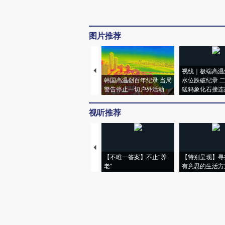
图片推荐
视线｜极端高温
韩国高温创百年纪录 当局
水位跌破纪录 
警告停止一切户外活动
猛犸象化石接连
视听推荐
【不唯一答案】不止“养
【特别呈现】寻
老”
有意思的生活方