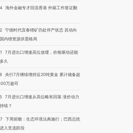
14
海外金融专才回流香港 外籍工作签证翻
2
宁德时代宜春锂矿仍处停产状态 其动向
国内锂资源供需格局
跨国走私7万
视线｜被称为“蟑螂”的印
视线｜“入侵”还是“人道危
检体内含3种
度Z世代 用街头抗争将教
机”？难民潮撕裂西班牙
秘鲁纳斯
1
7月进出口增速高位放缓，价格驱动还能
育部长拱下台
飞地休达
13人遇难
多久
8
央行7月继续增持近20吨黄金 累计储备超
600万盎司
进第四届链博
【商旅对话】华住集团
技“链”接产
【特别呈现】寻找100种
CFO：不靠规模取胜，华
【特别呈
5
7月进出口增速从高位略有回落 涨价动力
有意思的生活方式·第三对
住三大增长引擎是什么？
有意思的
持续？
07
下周前瞻：生态环境法典施行；巴西总统
进入竞选阶段