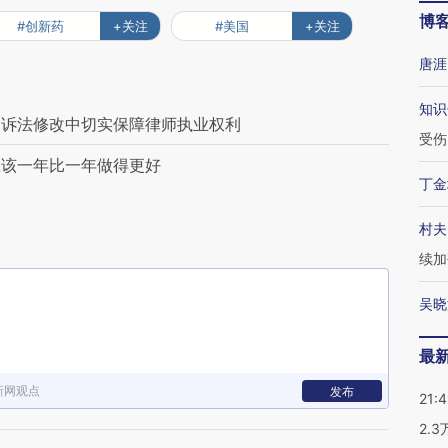
博
#创新药
+关注
#美国
+关注
唐涯
知识
刑诉法修改中切实保障律师执业权利
受伤
应该一年比一年做得更好
丁金
村夫
续加
吴晓
最
新网观点
发布
21:
2.