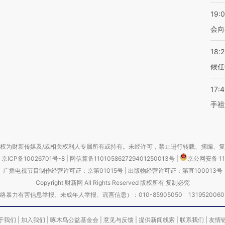
19:0
会向
18:
候任
17:
手祖
权为财新传媒及/或相关权利人专属所有或持有。未经许可，禁止进行转载、摘编、
京ICP备10026701号-8
|
网信算备110105862729401250013号
|
京公网安备 11
广播电视节目制作经营许可证：京第01015号
|
出版物经营许可证：第直100013号
Copyright 财新网 All Rights Reserved 版权所有 复制必究
害信息举报、未成年人举报、谣言信息）：010-85905050 13195200605 举报邮
于我们
|
加入我们
|
啄木鸟公益基金会
|
意见与反馈
|
提供新闻线索
|
联系我们
|
友情