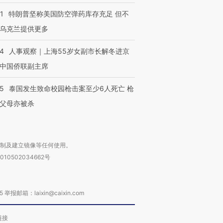
1
特朗普坚称美国防空弹药库存充足 但不
乌克兰提供更多
24
人事观察｜上海55岁女副市长解冬进京
中国侨联副主席
45
泰国发生致命校园枪击案至少6人死亡 枪
父母亦被杀
复制及建立镜像等任何使用。
010502034662号
箱：laixin@caixin.com
链接