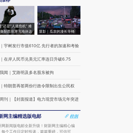
侵”还是“人道危机” 难
撕裂西班牙飞地休达
显影｜瓜农的漫长等待
｜
宇树发行市值610亿 先行者的加速和考验
｜
在岸人民币兑美元汇率连日升破6.75
我闻
｜
艾路明及多名股东被拘
｜
特朗普再签两份行政令限制出生公民权
周刊
｜
【封面报道】电力现货市场元年突进
新网主编精选版电邮
样例
新网新闻版电邮全新升级！财新网主编精心编
，每个工作日定时投递，篇篇重磅，可信可