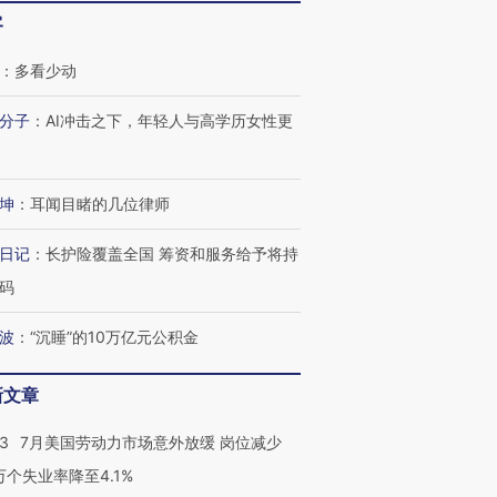
客
：
多看少动
分子
：
AI冲击之下，年轻人与高学历女性更
坤
：
耳闻目睹的几位律师
日记
：
长护险覆盖全国 筹资和服务给予将持
码
波
：
“沉睡”的10万亿元公积金
新文章
43
7月美国劳动力市场意外放缓 岗位减少
3万个失业率降至4.1%