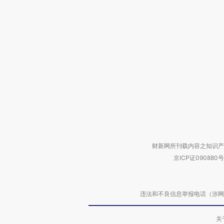
财新网所刊载内容之知识产
京ICP证090880号
违法和不良信息举报电话（涉网络暴力有
关