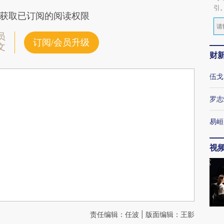
引
获取已订阅的阅读权限
员
订阅/会员升级
文
财
伍戈
罗志
易峘
视
责任编辑：任波 | 版面编辑：王影