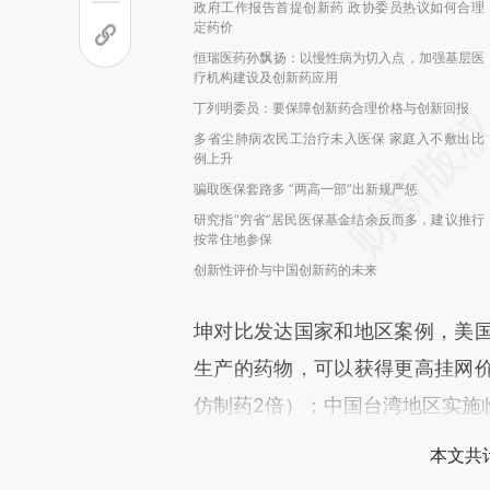
政府工作报告首提创新药 政协委员热议如何合理
定药价
恒瑞医药孙飘扬：以慢性病为切入点，加强基层医
疗机构建设及创新药应用
丁列明委员：要保障创新药合理价格与创新回报
多省尘肺病农民工治疗未入医保 家庭入不敷出比
例上升
骗取医保套路多 “两高一部”出新规严惩
研究指“穷省”居民医保基金结余反而多，建议推行
按常住地参保
创新性评价与中国创新药的未来
坤对比发达国家和地区案例，美
生产的药物，可以获得更高挂网
仿制药2倍）；中国台湾地区实施
本文共计