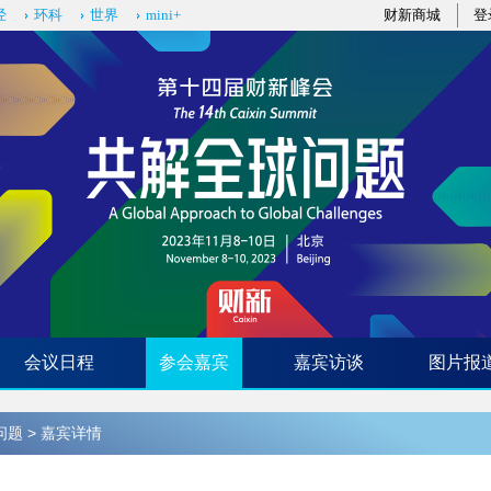
经
环科
世界
mini+
财新商城
登
会议日程
参会嘉宾
嘉宾访谈
图片报
问题
> 嘉宾详情