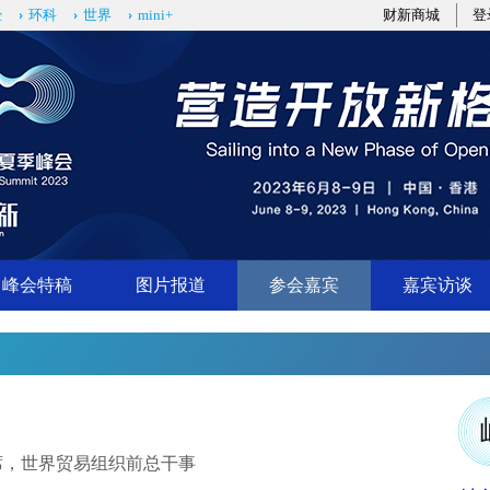
经
环科
世界
mini+
财新商城
登
峰会特稿
图片报道
参会嘉宾
嘉宾访谈
席，世界贸易组织前总干事