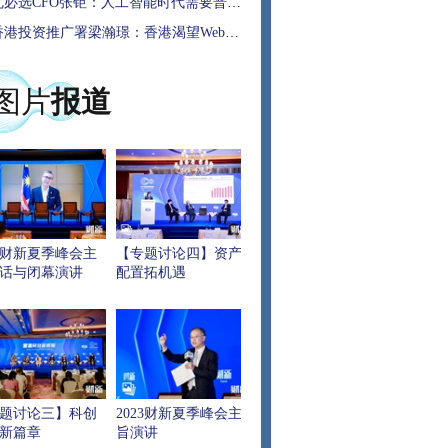
必选CFO张钜：人工智能时代需要普及人工智能教学
港投资推广署梁瀚璟：香港渴望Web3.0和虚拟资产相关人才
图片
报道
23财新夏季峰会主
【专题讨论四】资产
话与闭幕演讲
配置拓机遇
题讨论三】科创
2023财新夏季峰会主
新篇章
旨演讲