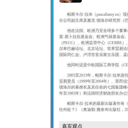
帕斯卡尔·拉米（pascallamy.eu）
分公司副主席及雅克·德洛尔研究所（
他在法国、欧洲乃至全球多个董事会
莫·易卜拉欣基金会、欧洲气候基金会、
（PECC）、欧洲监管中心（CERRE
尔卑巴赫论坛、北京论坛、世界贸易论
国际同仁会、卢浮宫音乐家古乐团、孟
他同时还是中欧国际工商学院（CEI
2005至2013年，帕斯卡尔·拉米
贸易委员（1999年至2004年）、里昂
德洛尔的幕僚长及其任命的七国集团峰会专
年至1985年）和法国经济财政部长办公室
帕斯卡尔·拉米的最新出版著作有《奇
往何处？》（奥迪勒·雅各布出版社，20
嘉宾观点