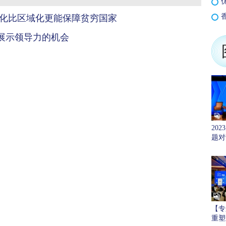
优
香
球化比区域化更能保障贫穷国家
展示领导力的机会
20
题对
【专
重塑