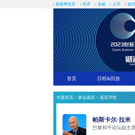
财新网首页
经济
金融
公司
政
首页
日程&回放
专题首页
>
参会嘉宾
> 嘉宾详情
帕斯卡尔·拉米
巴黎和平论坛副主