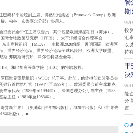
管
期
现任巴黎和平论坛副主席、博然思维集团（Brunswick Group）欧洲
巴黎、柏林、布鲁塞尔分部）协调人。
06月1
投
或委员会中任主席或委员，其中包括欧洲海星项目（海洋）、
汇
国际食物政策研究所（IFPRI）、太平洋经济合作理事会
）、东非商标组织（TMEA）、南极洲2020组织、透明国际、欧洲阿
以
坛、世界经济论坛、世界经济论坛全球风险部、欧洲大学联盟、
持
戴斯·弗朗斯研究所、科尔伯特基金会等。
平
BS）和巴黎高等商学院（HEC）的特聘教授。
决
连任两届世界贸易组织（WTO）总干事。此前，他曾担任欧盟委员会
信贷银行首席执行官（1994年至1999年）、欧洲委员会前主席雅克·
06月1
家代表（1985年至1994年）、法国总理办公厅副主任（1983
险
副主任（1981年至1983年）。
分
异新世界》（奥迪勒·雅各布出版社，2020年出版）和《世界去
置
18年出版）。■