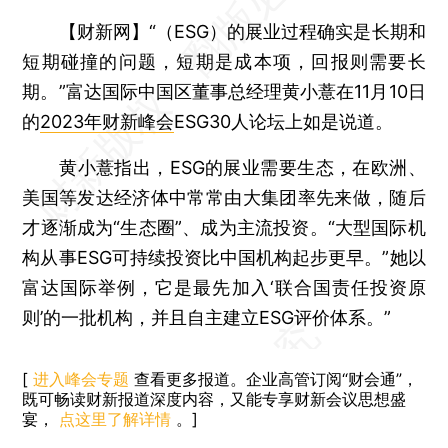
【财新网】
“（ESG）的展业过程确实是长期和
短期碰撞的问题，短期是成本项，回报则需要长
期。”富达国际中国区董事总经理黄小薏在11月10日
的
2023年财新峰会
ESG30人论坛上如是说道。
黄小薏指出，ESG的展业需要生态，在欧洲、
美国等发达经济体中常常由大集团率先来做，随后
才逐渐成为“生态圈”、成为主流投资。“大型国际机
构从事ESG可持续投资比中国机构起步更早。”她以
富达国际举例，它是最先加入‘联合国责任投资原
则’的一批机构，并且自主建立ESG评价体系。”
[
进入峰会专题
查看更多报道。企业高管订阅“财会通”，
既可畅读财新报道深度内容，又能专享财新会议思想盛
宴，
点这里了解详情
。]