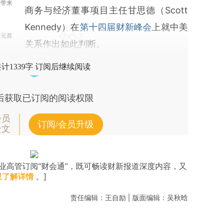
者带来
商务与经济董事项目主任甘思德（Scott
Kennedy）在
第十四届财新峰会
上就中美
美元首
关系作出如此判断。
计1339字 订阅后继续阅读
后获取已订阅的阅读权限
会员
订阅/会员升级
全文
业高管订阅“财会通”，既可畅读财新报道深度内容，又
里了解详情
。]
责任编辑：王自励 | 版面编辑：吴秋晗