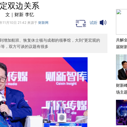
定双边关系
文｜财新 李忆
试听
年11月10日 21:42 来源于
财新网
共解全
到增加航班、恢复休士顿与成都的领事馆，大到“更宏观的
等等，双方可谈的议题有很多
届财
财新
场主