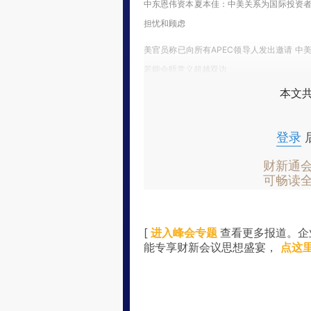
中东恩伟资本夏本佳：中美关系为国际投资
担忧和顾虑
美官员称已向所有APEC领导人发出邀请 中
若能会晤意义超越双边
本文共
登录
财新通
可畅读
[
进入峰会专题
查看更多报道。企
能专享财新会议思想盛宴，
点这