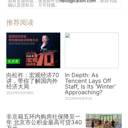
如有意愿转载，请发邮件至
hello@caixin.com
，获得书面
确认及授权后，方可转载。
推荐阅读
私房课
向松祚：宏观经济70
In Depth: As
讲，带你了解国内外
Tencent Lays Off
经济大局
Staff, Is Its ‘Winter’
Approaching?
2022年04月06日
2022年04月01日
非京籍五环内购房社保降至一
年 北京市公积金最高可贷340
万元