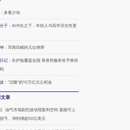
客
：
多看少动
分子
：
AI冲击之下，年轻人与高学历女性更
坤
：
耳闻目睹的几位律师
日记
：
长护险覆盖全国 筹资和服务给予将持
码
波
：
“沉睡”的10万亿元公积金
新文章
22
油气市场剧烈波动现套利空间 嘉能可上
扭亏、净利增超50亿美元