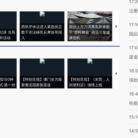
17:2
注册
17:1
西班牙休达进入紧急状态
加沙上百万流离失所者困
视线｜HYR
纪录 当局
数千非法移民从摩洛哥闯
于“塑料烤箱” 高温引发健
术：是什么
国品
外活动
入
康危机
心“花钱找虐
17:
渠道
16:
【推广】走
找100种
【特别呈现】澳门全力探
【特别呈现】《东莞，人
会，让数智科
强劲
式·第一对
索葡语国家新渠道
间便利店》倾情上线
业
16:
衔接
15:1
14: