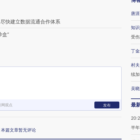
博
唐涯
澳尽快建立数据流通合作体系
知识
盒”
受伤
丁金
村夫
续加
吴晓
最
新网观点
发布
20:
半年
本篇文章暂无评论