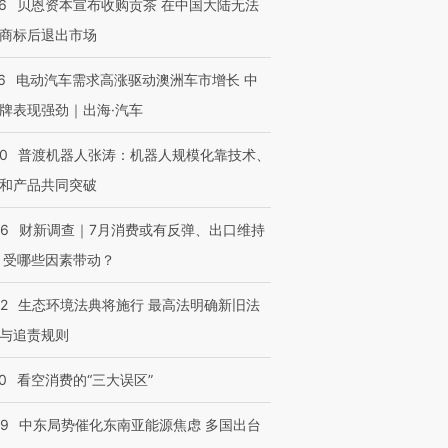
6
贝恩资本宣布收购贡茶 在中国大陆无法
商标后退出市场
6
电动汽车需求高涨驱动澳洲车市增长 中
OX的吸金
马航飞行员跨国走私7万
视线｜被称为“蟑螂”的印
让中产们甘
粒摇头丸 尿检体内含3种
度Z世代 用街头抗争将教
秘鲁纳斯
牌表现强劲｜出海·汽车
”？
毒品
育部长拱下台
13人遇难
00
普渡机器人张涛：机器人规模化靠技术、
和产品共同突破
56
财新调查｜7月消费或有反弹、出口维持
进第四届链博
【商旅对话】华住集团
技“链”接产
【特别呈现】寻找100种
CFO：不靠规模取胜，华
【特别呈
 受哪些因素带动？
有意思的生活方式·第三对
住三大增长引擎是什么？
有意思的
42
生态环境法典将施行 最高法明确新旧法
与追责规则
0
看空消费的“三大误区”
59
中东局势催化东南亚能源焦虑 多国出台