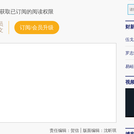
获取已订阅的阅读权限
员
财
订阅/会员升级
文
伍戈
罗志
易峘
视
责任编辑：贺信 | 版面编辑：沈昕琪