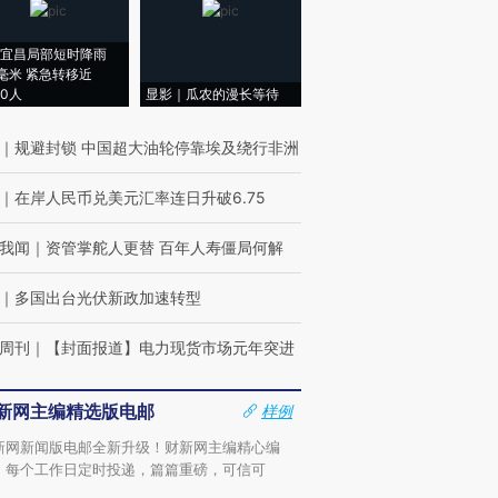
宜昌局部短时降雨
8毫米 紧急转移近
00人
显影｜瓜农的漫长等待
｜
规避封锁 中国超大油轮停靠埃及绕行非洲
｜
在岸人民币兑美元汇率连日升破6.75
我闻
｜
资管掌舵人更替 百年人寿僵局何解
｜
多国出台光伏新政加速转型
周刊
｜
【封面报道】电力现货市场元年突进
新网主编精选版电邮
样例
新网新闻版电邮全新升级！财新网主编精心编
，每个工作日定时投递，篇篇重磅，可信可
。