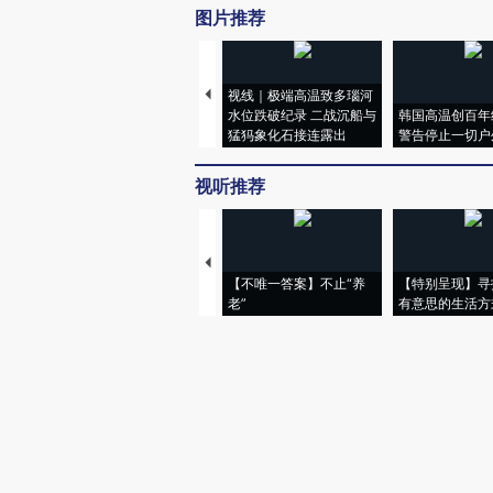
图片推荐
视线｜极端高温致多瑙河
水位跌破纪录 二战沉船与
韩国高温创百年
猛犸象化石接连露出
警告停止一切户
视听推荐
【不唯一答案】不止“养
【特别呈现】寻
老”
有意思的生活方