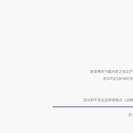
财新网所刊载内容之知识产
京ICP证090880号
违法和不良信息举报电话（涉网络暴力有
关