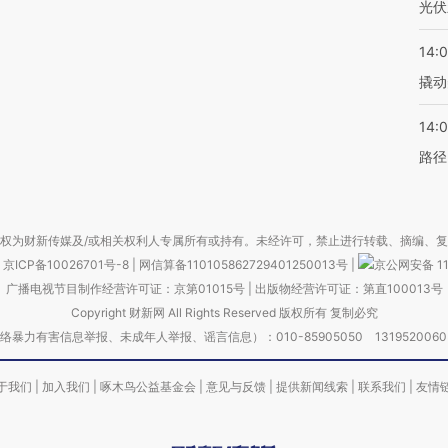
光伏
14:
撬动
14:0
路径
权为财新传媒及/或相关权利人专属所有或持有。未经许可，禁止进行转载、摘编、
京ICP备10026701号-8
|
网信算备110105862729401250013号
|
京公网安备 11
广播电视节目制作经营许可证：京第01015号
|
出版物经营许可证：第直100013号
Copyright 财新网 All Rights Reserved 版权所有 复制必究
害信息举报、未成年人举报、谣言信息）：010-85905050 13195200605 举报邮
于我们
|
加入我们
|
啄木鸟公益基金会
|
意见与反馈
|
提供新闻线索
|
联系我们
|
友情