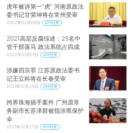
虎年被诉第一“虎” 河南原政法
委书记甘荣坤将在常州受审
2022年02月09日
APP打开
2021高层反腐综述：25名中
管干部落马 政法系统占四成
2022年01月01日
APP打开
涉嫌四宗罪 江苏原政法委书
记王立科将在长春受审
2021年12月29日
APP打开
跨界珠海插手案件 广州原常
务副市长苏泽群被指涉黑保护
伞
2021年12月27日
APP打开