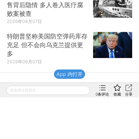
售背后隐情 多人卷入医疗腐
败案被查
2026年08月07日
特朗普坚称美国防空弹药库存
充足 但不会向乌克兰提供更
多
2026年08月07日
App 内打开
财新移动
发表评论得积分
0
条评论
收藏
分享
财新
财新周刊
Caixin
登录
网页版
订阅电邮
|
|