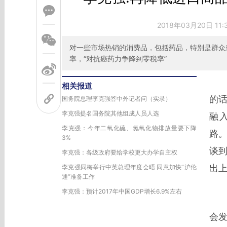
2018年03月20日 11
对一些市场热销的消费品，包括药品，特别是群众
率，“对抗癌药力争降到零税率”
相关报道
的
国务院总理李克强答中外记者问（实录）
李克强提名国务院其他组成人员人选
融
李克强：今年二氧化硫、氮氧化物排放量要下降
路。
3%
谈
李克强：各级政府要给学校更大办学自主权
出
李克强同梅举行中英总理年度会晤 同意加快“沪伦
通”准备工作
李克强：预计2017年中国GDP增长6.9%左右
李
会