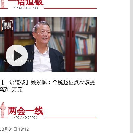
一语道破
【一语道破】姚景源：个税起征点应该提
高到1万元
两会一线
03月01日 19:12