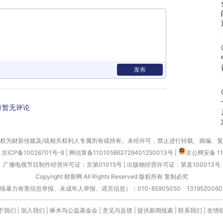
发布
章暂无评论
权为财新传媒及/或相关权利人专属所有或持有。未经许可，禁止进行转载、摘编、
京ICP备10026701号-8
|
网信算备110105862729401250013号
|
京公网安备 11
广播电视节目制作经营许可证：京第01015号
|
出版物经营许可证：第直100013号
Copyright 财新网 All Rights Reserved 版权所有 复制必究
害信息举报、未成年人举报、谣言信息）：010-85905050 13195200605 举报邮
于我们
|
加入我们
|
啄木鸟公益基金会
|
意见与反馈
|
提供新闻线索
|
联系我们
|
友情