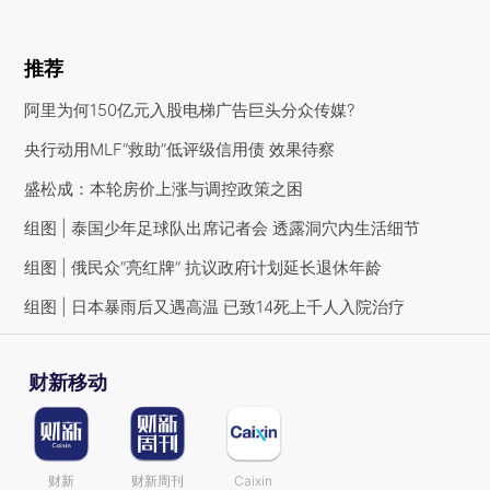
推荐
阿里为何150亿元入股电梯广告巨头分众传媒?
央行动用MLF“救助”低评级信用债 效果待察
盛松成：本轮房价上涨与调控政策之困
组图 | 泰国少年足球队出席记者会 透露洞穴内生活细节
组图 | 俄民众“亮红牌” 抗议政府计划延长退休年龄
组图 | 日本暴雨后又遇高温 已致14死上千人入院治疗
财新移动
财新
财新周刊
Caixin