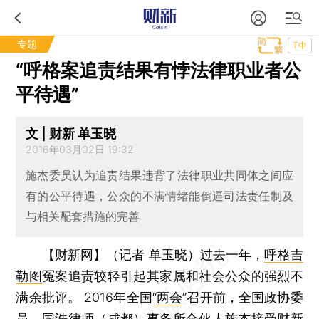
专题
T中
“呼格案追责结果有悖法律职业者公
平待遇”
文 | 财新 单玉晓
2016年03月02日 19:32
施杰委员认为追责结果违背了法律职业共同体之间应
有的公平待遇，公众的不满情绪能倒逼司法责任制及
与相关配套措施的完善
【财新网】（记者 单玉晓）
过去一年，
呼格吉
勒图
冤案追责较轻引起其家属和社会公众的强烈不
满余批评。 2016年全国“
两会
”召开前，全国政协委
员、国浩律师（成都）事务所合伙人
施杰
接受财新