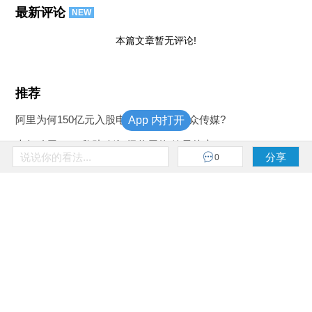
最新评论
NEW
本篇文章暂无评论!
推荐
阿里为何150亿元入股电梯广告巨头分众传媒?
App 内打开
央行动用MLF“救助”低评级信用债 效果待察
说说你的看法...
分享
0
盛松成：本轮房价上涨与调控政策之困
组图 | 泰国少年足球队出席记者会 透露洞穴内生活细节
组图 | 俄民众“亮红牌” 抗议政府计划延长退休年龄
组图 | 日本暴雨后又遇高温 已致14死上千人入院治疗
首页
经济
金融
公司
政经