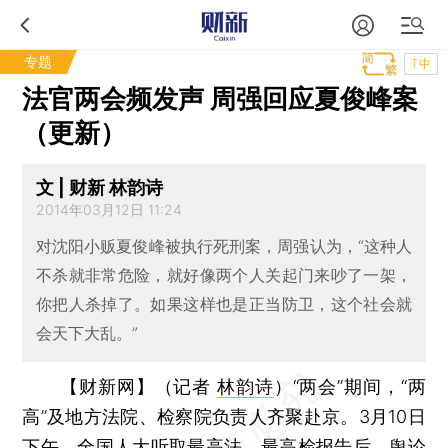
专题
T中
法官两会频发声 周强回应夏俊峰案
（更新）
文 | 财新 林韵诗
2014年03月12日 11:24
对沈阳小贩夏俊峰被执行死刑案，周强认为，“这种人
不杀就非常危险，就好像两个人关起门来吵了一架，
你把人杀掉了。如果这样也是正当防卫，这个社会就
会天下大乱。”
【财新网】（记者
林韵诗
）
“两会”期间，“两
高”及地方法院、检察院负责人齐聚赴京。3月10日
下午，全国人大听取最高法、最高检报告后，舆论