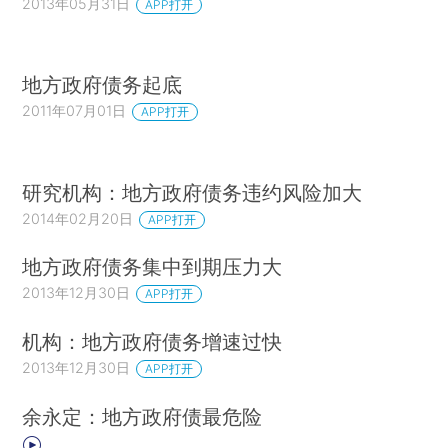
2013年05月31日
APP打开
末，全国地方政府负有偿还责任的债务达
108859.17亿元，比2012年末增长13.06%；省市县
三级政府负有偿还责任的债务余额105789.05亿
地方政府债务起底
元，比2010年末增加38679.54亿元，年均增长
2011年07月01日
APP打开
19.97%。若按年均增长19.97%测算，至2014年末
省市县三级政府负有偿还责任的债务余额将会达到
139019亿元，是2010年末的2.07倍。
研究机构：地方政府债务违约风险加大
2014年02月20日
APP打开
二、信息披露不完善，难以对地方政府债务进行
有效监督。地方政府在举债过程中不愿意主动、充
地方政府债务集中到期压力大
分地披露相关信息，导致地方政府债务不透明。审
2013年12月30日
APP打开
计署于2013年8月至9月组织全国审计机关5.44万
机构：地方政府债务增速过快
名审计人员对政府性债务情况进行了全面审计，才
2013年12月30日
APP打开
查清地方政府的债务状况，但这种大规模审计不应
当成为常态。如果搞不清地方政府债务情况，就无
余永定：地方政府债最危险
从对地方政府债务进行有效监督。