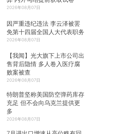
度，但地方政府性债务的规模控制、预算管理和风
2026年08月07日
险预警等管理仍显薄弱。”因此，为了使地方政府债
务监管有法可依，建议尽快出台《条例》。
因严重违纪违法 李云泽被罢
免第十四届全国人大代表职务
《条例》制定的目标是建立规范的地方政府债
2026年08月07日
务监督管理机制，发挥各级人大对地方政府债务总
量的监督作用以及对地方政府债务资金投资项目的
【我闻】光大旗下上市公司出
审查作用，着力防控地方政府债务风险。《条例》
售背后隐情 多人卷入医疗腐
包含举债、用债、偿债；债务统计与风险监测、预
败案被查
警和风险处置；审计监督和责任追究等组成部分。
2026年08月07日
具体内容如下：
特朗普坚称美国防空弹药库存
一、债务信息公开。要建立地方债务信息公开制
充足 但不会向乌克兰提供更
度，及时披露地方政府负有偿还责任的债务、政府
多
或有债务，据实反映地方政府债务的相关情况。
2026年08月07日
7月进出口增速从高位略有回
1、地方政府债务的信息披露包括发行主体、