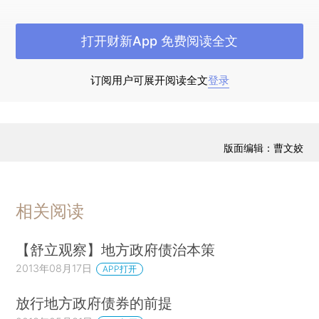
我国现行地方政府债务监督管理缺乏法律依
打开财新App 免费阅读全文
据，亟待通过制定《条例》来建立风险预警、审计
监督等相关机制，防范地方政府债务风险。
订阅用户可展开阅读全文
登录
现阶段地方政府发债的主要依据有《关于发行
2009年地方政府债券有关问题的通知》、《财政
部代理发行2009年地方政府债券发行兑付办
版面编辑：曹文姣
法》、《2009年地方政府债券预算管理办法》、
《2011年地方政府自行发债试点办法》、《2013年
地方政府自行发债试点办法》等规范性文件，而这
相关阅读
些规范性文件带有明显的阶段性特征。现阶段地方
【舒立观察】地方政府债治本策
政府债务及其监督管理机制存在一些问题，主要包
2013年08月17日
括：
APP打开
放行地方政府债券的前提
一、债务规模庞大、增长较快。至2013年6月