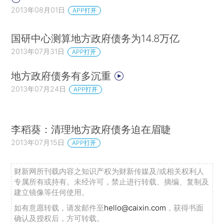
2013年08月01日
APP打开
三、审批机制不健全，存在违规使用债务资金现
象。当前我国地方政府债务管理缺乏一套行之有效
国研中心测算地方政府债务为14.8万亿
的法律制度框架作保障，尤其是地方政府债务融资
2013年07月31日
APP打开
审批缺乏明确的法律规定，部分地方存在违规使用
地方政府债务有多沉重
债务资金现象。审计署2013年12月30日公告显
2013年07月24日
APP打开
示，部分地方违规将债务资金投入资本市场22.89
亿元、房地产市场70.97亿元和用于修建楼堂馆所
41.36亿元。
李稻葵：清理地方政府债务迫在眉睫
2013年07月15日
APP打开
四、风险预警机制缺失，累积潜在的系统性金融
风险。一方面，随着城镇化的推进，地方政府筹资
财新网所刊载内容之知识产权为财新传媒及/或相关权利人
压力较大，但这些资金需求无法仅依靠财政支撑，
专属所有或持有。未经许可，禁止进行转载、摘编、复制及
建立镜像等任何使用。
地方政府只有通过金融市场举债来满足资金需求，
如有意愿转载，请发邮件至
hello@caixin.com
，获得书面
快速增长的债务规模需要建立相应的债务风险预警
确认及授权后，方可转载。
机制。另一方面，市场化的自我约束机制要求根据