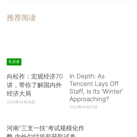
地方政府的偿债能力建立科学的债务风险预警机
推荐阅读
制，过度举债将会累积潜在的系统性的金融风险，
从而对金融体系的稳定构成威胁。
此外，我国尚缺乏地方政府债务风险应急处置
机制，地方政府债务的审计监督和责任追究也无法
可依。
私房课
建议：
In Depth: As
向松祚：宏观经济70
Tencent Lays Off
讲，带你了解国内外
尽快制定《条例》对地方政府债务监督管理加
Staff, Is Its ‘Winter’
经济大局
以规范。
Approaching?
2022年04月06日
2022年04月01日
2013年6月审计署发布的地方债务审计报告指
出，“目前国家尚未出台统一的地方政府性债务管理
河南“三支一扶”考试规模化作
制度，虽然部分地方政府出台了一些债务管理制
弊 内外勾结提前获取试卷