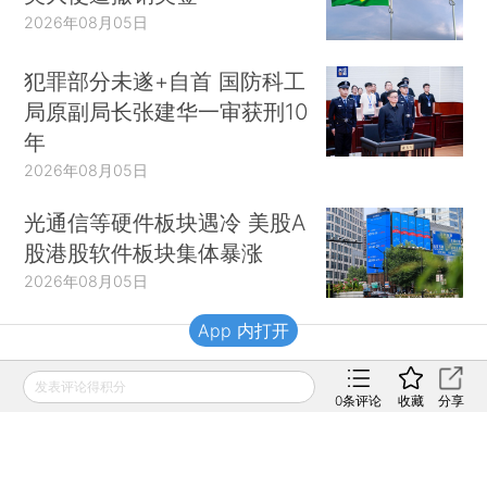
2026年08月05日
犯罪部分未遂+自首 国防科工
局原副局长张建华一审获刑10
年
2026年08月05日
光通信等硬件板块遇冷 美股A
股港股软件板块集体暴涨
2026年08月05日
App 内打开
财新移动
发表评论得积分
0
条评论
收藏
分享
财新
财新周刊
Caixin