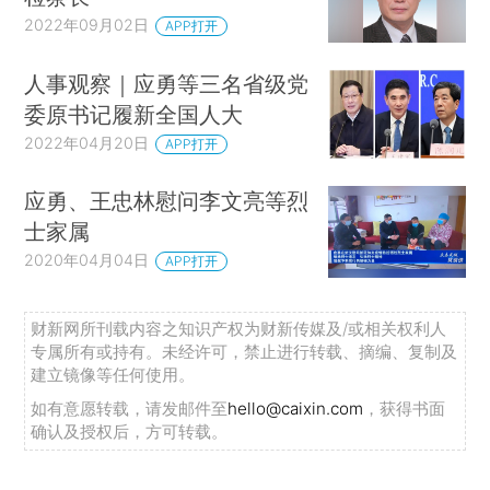
2022年09月02日
APP打开
人事观察｜应勇等三名省级党
委原书记履新全国人大
2022年04月20日
APP打开
应勇、王忠林慰问李文亮等烈
士家属
2020年04月04日
APP打开
财新网所刊载内容之知识产权为财新传媒及/或相关权利人
专属所有或持有。未经许可，禁止进行转载、摘编、复制及
建立镜像等任何使用。
如有意愿转载，请发邮件至
hello@caixin.com
，获得书面
确认及授权后，方可转载。