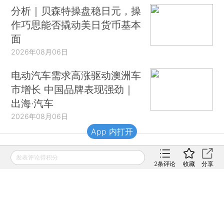
分析｜贝森特操盘稳日元，操
作巧思能否撬动美日货币基本
面
2026年08月06日
电动汽车需求高涨驱动澳洲车
市增长 中国品牌表现强劲｜
出海·汽车
2026年08月06日
App 内打开
财新移动
发表评论得积分
2
条评论
收藏
分享
财新
财新周刊
Caixin