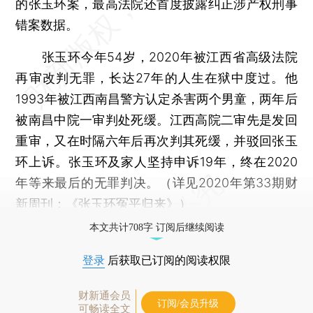
的张玉环案，最高法院还首度披露纠正涉产权刑事
错案数据。
张玉环今年54岁，2020年被江西省高级法院
再审改判无罪，长达27年的人生在狱中度过。他
1993年被江西南昌警方认定杀害两个男童，两年后
被南昌中院一审判处死缓。江西高院二审先是发回
重审，又在时隔六年后再次判其死缓，并驳回张玉
环上诉。张玉环及家人坚持申诉19年，终在2020
年等来最后的无罪判决。（详见2020年第33期财
新周刊：《
张玉环冤平归来
》）
本文共计708字 订阅后继续阅读
登录
后获取已订阅的阅读权限
财新通会员
订阅/会员升级
可畅读全文