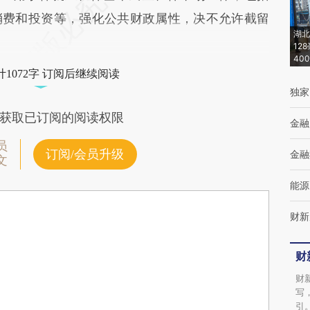
消费和投资等，强化公共财政属性，决不允许截留
湖北
12
40
1072字 订阅后继续阅读
独家
获取已订阅的阅读权限
金融
员
订阅/会员升级
金融
文
能源
财新
财
财
写
引