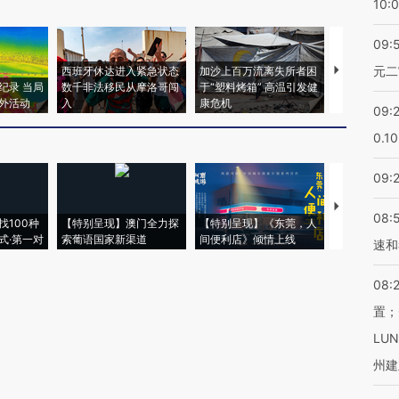
10:
09:
元二
西班牙休达进入紧急状态
加沙上百万流离失所者困
视线｜HYR
纪录 当局
数千非法移民从摩洛哥闯
于“塑料烤箱” 高温引发健
术：是什么
外活动
入
康危机
心“花钱找虐
09:
0.1
09:
【推广】走
08:
找100种
【特别呈现】澳门全力探
【特别呈现】《东莞，人
会，让数智科
式·第一对
索葡语国家新渠道
间便利店》倾情上线
业
速和
08:
置；
LU
州建