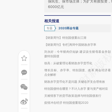
保民生、保市场主体；为扩大有效投资，地
6000亿元
相关报道
专题
2020两会专题
【财新周刊】特别国债重出江湖
【财新周刊】专栏|再辩中国财政赤字率
刘永好：今年猪肉仍短缺 建议设生猪母基金并划
拨特别国债
徐高：从破窗理论看财政赤字货币化
增长目标、赤字率、特别国债、改革 两会经济看
点全解析
财政赤字货币化不是问题 关键在开支合理有效
特别国债特在哪里？不计入赤字 要与资产相对应
灾难情形下的货币政策选择与特别国债发行
疫情冲击经济 特别国债重现2020