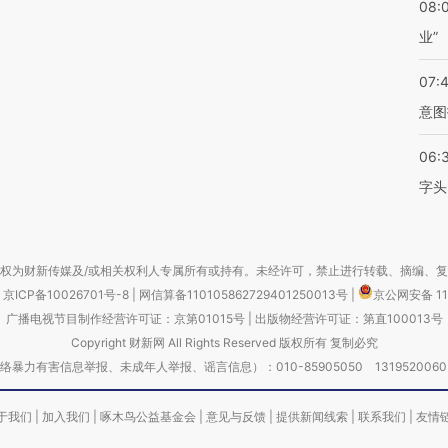
08:
业”
07:
意图
06:
字头
权为财新传媒及/或相关权利人专属所有或持有。未经许可，禁止进行转载、摘编、
京ICP备10026701号-8
|
网信算备110105862729401250013号
|
京公网安备 11
广播电视节目制作经营许可证：京第01015号
|
出版物经营许可证：第直100013号
Copyright 财新网 All Rights Reserved 版权所有 复制必究
害信息举报、未成年人举报、谣言信息）：010-85905050 13195200605 举报邮
于我们
|
加入我们
|
啄木鸟公益基金会
|
意见与反馈
|
提供新闻线索
|
联系我们
|
友情