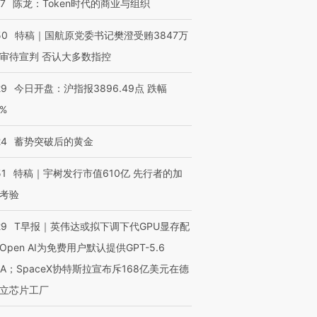
07
陈龙：Token时代的商业与组织
50
特稿｜国航原党委书记樊澄受贿3847万
审待宣判 否认大多数指控
OX的吸金
马航飞行员跨国走私7万
视线｜被称为“蟑螂”的印
让中产们甘
粒摇头丸 尿检体内含3种
度Z世代 用街头抗争将教
秘鲁纳斯
”？
毒品
育部长拱下台
13人遇难
29
今日开盘：沪指报3896.49点 跌幅
0%
24
蓄势突破后的黄金
进第四届链博
【商旅对话】华住集团
51
特稿｜宇树发行市值610亿 先行者的加
技“链”接产
【特别呈现】寻找100种
CFO：不靠规模取胜，华
【特别呈
有意思的生活方式·第三对
住三大增长引擎是什么？
有意思的
考验
29
T早报｜英伟达或拟下调下代GPU显存配
Open AI为免费用户默认提供GPT-5.6
NA；SpaceX协特斯拉宣布斥168亿美元在德
立芯片工厂