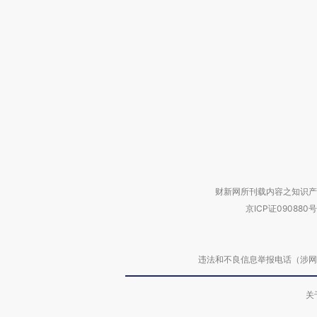
财新网所刊载内容之知识产
京ICP证090880号
违法和不良信息举报电话（涉网络暴力有
关