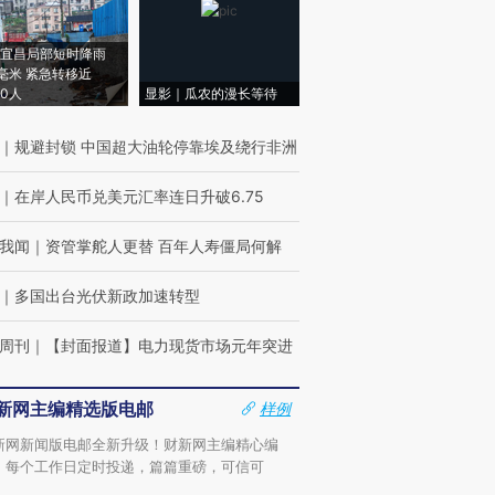
宜昌局部短时降雨
8毫米 紧急转移近
00人
显影｜瓜农的漫长等待
｜
规避封锁 中国超大油轮停靠埃及绕行非洲
｜
在岸人民币兑美元汇率连日升破6.75
我闻
｜
资管掌舵人更替 百年人寿僵局何解
｜
多国出台光伏新政加速转型
周刊
｜
【封面报道】电力现货市场元年突进
新网主编精选版电邮
样例
新网新闻版电邮全新升级！财新网主编精心编
，每个工作日定时投递，篇篇重磅，可信可
。