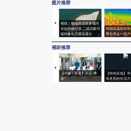
图片推荐
视线｜极端高温致多瑙河
水位跌破纪录 二战沉船与
韩国高温创百年
猛犸象化石接连露出
警告停止一切户
视听推荐
【不唯一答案】不止“养
【特别呈现】寻
老”
有意思的生活方