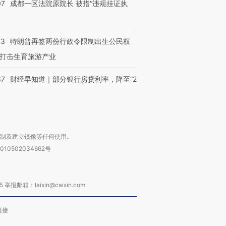
07
成都一区法院原院长 被指“违规挂证执
43
特朗普再签两份行政令限制出生公民权
打击生育旅游产业
37
财经早知道｜部分银行房贷利率，降至“2
复制及建立镜像等任何使用。
010502034662号
箱：laixin@caixin.com
链接