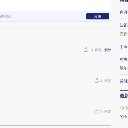
博
唐涯
新网观点
发布
知识
受伤
丁金
10
·
回复
删除
村夫
续加
吴晓
3
·
回复
最
10:
9
·
回复
的天