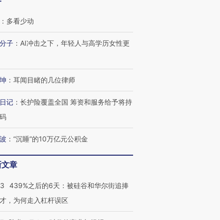
客
：
多看少动
分子
：
AI冲击之下，年轻人与高学历女性更
坤
：
耳闻目睹的几位律师
日记
：
长护险覆盖全国 筹资和服务给予将持
码
波
：
“沉睡”的10万亿元公积金
新文章
53
439%之后的6天：被硅谷和华尔街追捧
才，为何走入杠杆误区