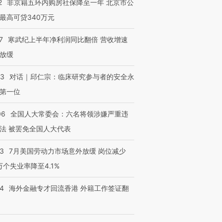
2
非京籍五环内购房社保降至一年 北京市公
最高可贷340万元
7
寒武纪上半年净利润同比翻倍 营收增速
放缓
53
对话｜邱仁宗：临床研究参与者的安全永
第一位
06
全国人大常委会：六名将领涉嫌严重违
法 被罢免全国人大代表
43
7月美国劳动力市场意外放缓 岗位减少
3万个失业率降至4.1%
14
海外金融专才回流香港 外籍工作签证翻