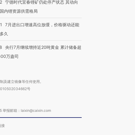
2
宁德时代宜春锂矿仍处停产状态 其动向
国内锂资源供需格局
1
7月进出口增速高位放缓，价格驱动还能
多久
8
央行7月继续增持近20吨黄金 累计储备超
600万盎司
复制及建立镜像等任何使用。
010502034662号
箱：laixin@caixin.com
链接