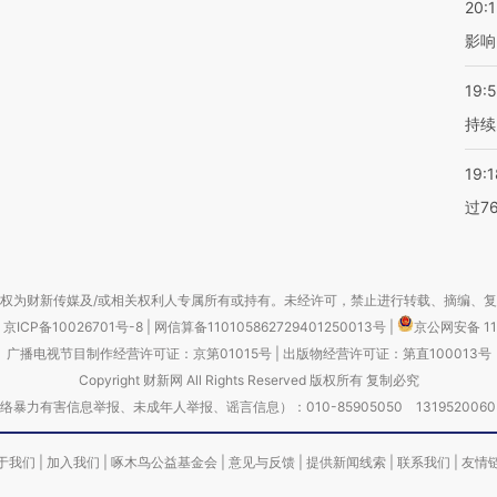
20:1
影响
19:5
持续
19:1
过7
权为财新传媒及/或相关权利人专属所有或持有。未经许可，禁止进行转载、摘编、
京ICP备10026701号-8
|
网信算备110105862729401250013号
|
京公网安备 11
广播电视节目制作经营许可证：京第01015号
|
出版物经营许可证：第直100013号
Copyright 财新网 All Rights Reserved 版权所有 复制必究
害信息举报、未成年人举报、谣言信息）：010-85905050 13195200605 举报邮
于我们
|
加入我们
|
啄木鸟公益基金会
|
意见与反馈
|
提供新闻线索
|
联系我们
|
友情