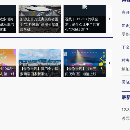
博
唐涯
致多瑙河
加沙上百万流离失所者困
视线｜HYROX的吸金
马航飞行员
二战沉船与
于“塑料烤箱” 高温引发健
术：是什么让中产们甘
粒摇头丸 尿
知识
露出
康危机
心“花钱找虐”？
毒品
受伤
丁金
村夫
【推广】走
找100种
【特别呈现】澳门全力探
【特别呈现】《东莞，人
会，让数智科
续加
式·第一对
索葡语国家新渠道
间便利店》倾情上线
业
吴晓
最
12:
涉罪