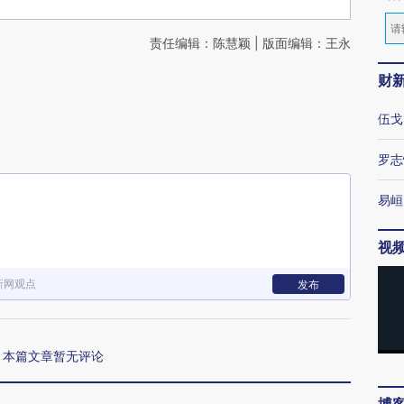
责任编辑：陈慧颖 | 版面编辑：王永
财
伍戈
罗志
易峘
视
新网观点
发布
本篇文章暂无评论