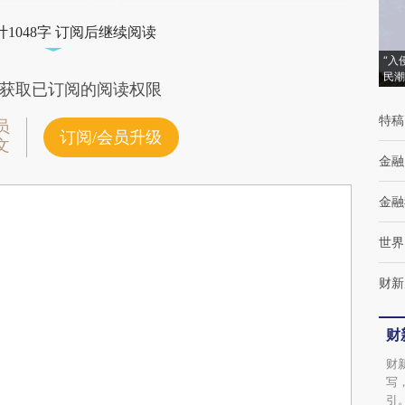
1048字 订阅后继续阅读
“入
民潮
获取已订阅的阅读权限
特稿
员
订阅/会员升级
文
金融
金融
世界
财新
财
财
写
引