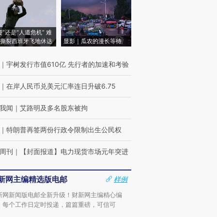
侵”还是“人道危机” 难
撕裂西班牙飞地休达
显影｜瓜农的漫长等待
｜
宇树发行市值610亿 先行者的加速和考验
｜
在岸人民币兑美元汇率连日升破6.75
我闻
｜
艾路明及多名股东被拘
｜
特朗普再签两份行政令限制出生公民权
周刊
｜
【封面报道】电力现货市场元年突进
新网主编精选版电邮
样例
新网新闻版电邮全新升级！财新网主编精心编
，每个工作日定时投递，篇篇重磅，可信可
。