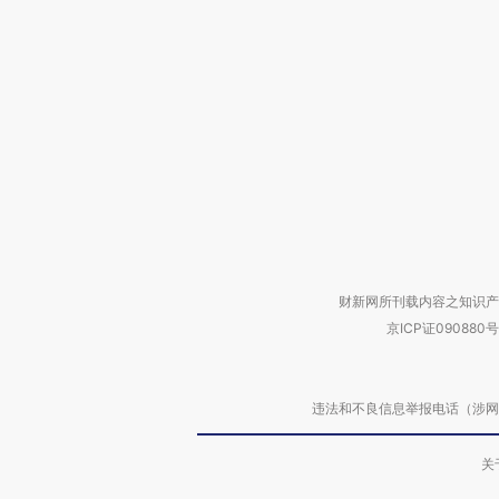
财新网所刊载内容之知识产
京ICP证090880号
违法和不良信息举报电话（涉网络暴力有
关