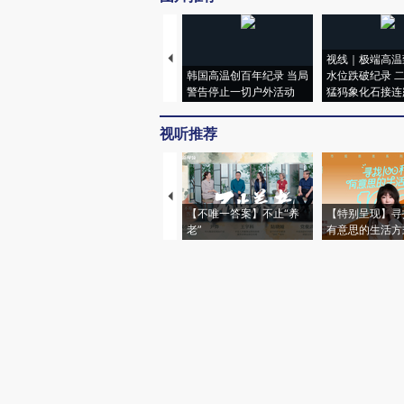
视线｜极端高温
韩国高温创百年纪录 当局
水位跌破纪录 
警告停止一切户外活动
猛犸象化石接连
视听推荐
【不唯一答案】不止“养
【特别呈现】寻
老”
有意思的生活方