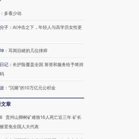
客
：
多看少动
跨国走私7万
视线｜被称为“蟑螂”的印
视线｜“入侵”还是“人道危
检体内含3种
度Z世代 用街头抗争将教
机”？难民潮撕裂西班牙
秘鲁纳斯
分子
：
AI冲击之下，年轻人与高学历女性更
育部长拱下台
飞地休达
13人遇难
坤
：
耳闻目睹的几位律师
日记
：
长护险覆盖全国 筹资和服务给予将持
进第四届链博
【商旅对话】华住集团
技“链”接产
码
【特别呈现】寻找100种
CFO：不靠规模取胜，华
【特别呈
有意思的生活方式·第三对
住三大增长引擎是什么？
有意思的
波
：
“沉睡”的10万亿元公积金
新文章
36
贵州山脚树矿难致16人死亡近三年 矿长
被罢免全国人大代表