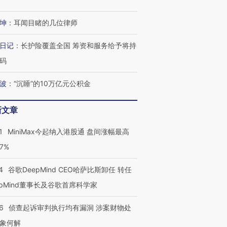
跨国走私7万
视线｜HY
检体内含3种
泽连斯基密集出访美英 索
秘鲁纳斯卡观光飞机坠毁
术：是什
要防空导弹“救急”
13人遇难
心“花钱找
坤
：
耳闻目睹的几位律师
日记
：
长护险覆盖全国 筹资和服务给予将持
码
进第四届链博
【商旅对话】华住集团
波
：
“沉睡”的10万亿元公积金
技“链”接产
【特别呈现】寻找100种
CFO：不靠规模取胜，华
【特别呈
有意思的生活方式·第三对
住三大增长引擎是什么？
有意思的
新文章
1
MiniMax今起纳入港股通 盘间涨幅最高
77%
4
谷歌DeepMind CEO哈萨比斯卸任 转任
epMind董事长及谷歌首席科学家
6
侦查起诉审判执行均有漏洞 涉案财物处
象何解