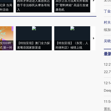
西班牙休达进入紧急状态
加沙上百万流离失所者困
马航飞行员
纪录 当局
数千非法移民从摩洛哥闯
于“塑料烤箱” 高温引发健
粒摇头丸 尿
外活动
入
康危机
毒品
丁金
村夫
续加
【推广】走
吴晓
找100种
【特别呈现】澳门全力探
【特别呈现】《东莞，人
会，让数智科
式·第一对
索葡语国家新渠道
间便利店》倾情上线
业
最
12:2
22.
12:1
De
11:5
置乱