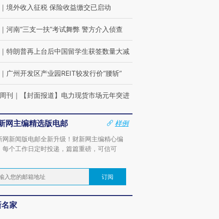
｜
境外收入征税 保险收益缴交已启动
｜
河南“三支一扶”考试舞弊 警方介入侦查
｜
特朗普再上台后中国留学生获签数量大减
｜
广州开发区产业园REIT较发行价“腰斩”
周刊
｜
【封面报道】电力现货市场元年突进
新网主编精选版电邮
样例
新网新闻版电邮全新升级！财新网主编精心编
，每个工作日定时投递，篇篇重磅，可信可
。
订阅
新名家