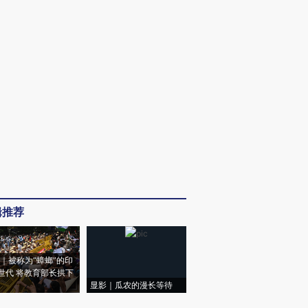
辑推荐
｜被称为“蟑螂”的印
世代 将教育部长拱下
显影｜瓜农的漫长等待