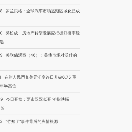
58
罗兰贝格：全球汽车市场逐渐区域化已成
50
盛松成：房地产转型发展应把握好楼宇经
遇
39
美联储观察（46）：美债市场对沃什的
1
在岸人民币兑美元汇率连日升破6.75 重
年半高位
29
今日开盘：两市双双低开 沪指跌幅
6%
13
“竹知了”事件背后的舆情根源