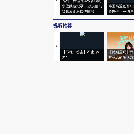
视线｜极端高温致多瑙河
水位跌破纪录 二战沉船与
韩国高温创百年
猛犸象化石接连露出
警告停止一切户
视听推荐
【不唯一答案】不止“养
【特别呈现】寻
老”
有意思的生活方