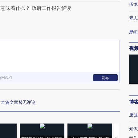
伍戈
网”意味着什么？|政府工作报告解读
罗志
易峘
视
新网观点
发布
博
本篇文章暂无评论
唐涯
知识
受伤