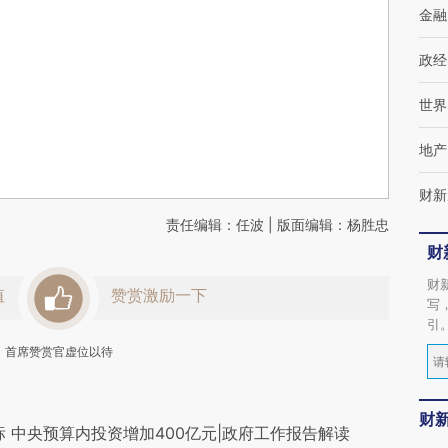
金融
政经
世界
地产
财新
责任编辑：任波 | 版面编辑：杨胜忠
财
财
值
赞赏激励一下
写
引
首席赞赏官虚位以待
财
标 中央预算内投资增加400亿元|政府工作报告解读