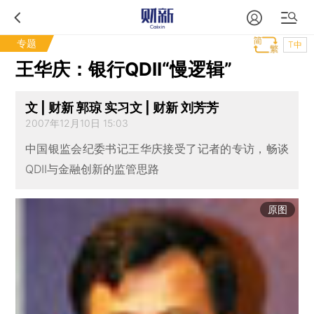
专题
T中
王华庆：银行QDII“慢逻辑”
文 | 财新 郭琼 实习文 | 财新 刘芳芳
2007年12月10日 15:03
中国银监会纪委书记王华庆接受了记者的专访，畅谈
QDII与金融创新的监管思路
原图