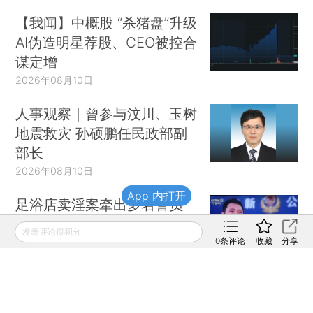
【我闻】中概股 “杀猪盘”升级
AI伪造明星荐股、CEO被控合
谋定增
2026年08月10日
人事观察｜曾参与汶川、玉树
地震救灾 孙硕鹏任民政部副
部长
2026年08月10日
App 内打开
足浴店卖淫案牵出多名警员
有人当股东有人打招呼(含视
发表评论得积分
频)
0
条评论
收藏
分享
2026年08月10日