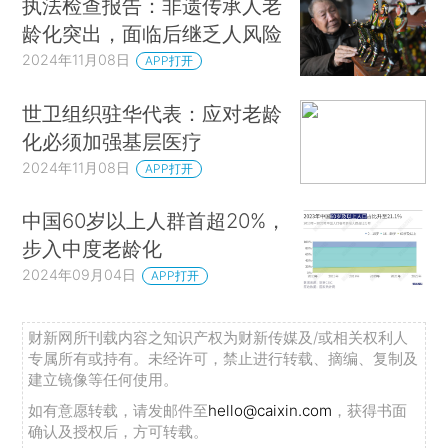
执法检查报告：非遗传承人老
龄化突出，面临后继乏人风险
2024年11月08日
APP打开
世卫组织驻华代表：应对老龄
化必须加强基层医疗
2024年11月08日
APP打开
中国60岁以上人群首超20%，
步入中度老龄化
2024年09月04日
APP打开
财新网所刊载内容之知识产权为财新传媒及/或相关权利人
专属所有或持有。未经许可，禁止进行转载、摘编、复制及
建立镜像等任何使用。
如有意愿转载，请发邮件至
hello@caixin.com
，获得书面
确认及授权后，方可转载。