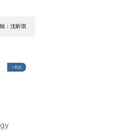
编辑：沈昕琪
车
+关注
rgy