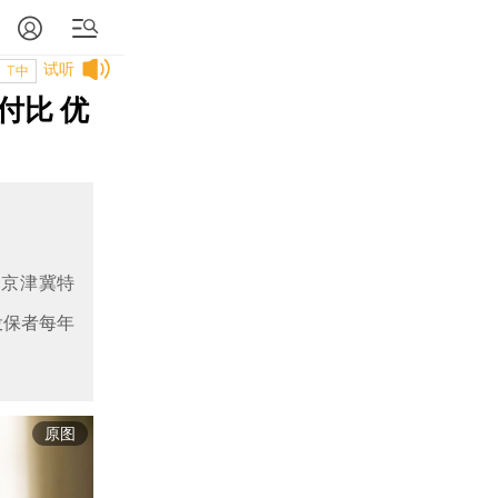
试听
T中
付比 优
中京津冀特
投保者每年
原图