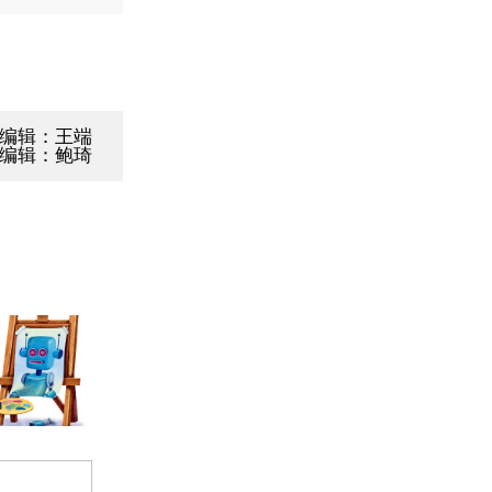
编辑：王端
编辑：鲍琦