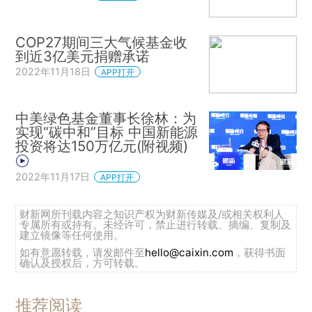
COP27期间三大气候基金收
到近3亿美元捐赠承诺
2022年11月18日
APP打开
中美绿色基金董事长徐林：为
实现“碳中和”目标 中国新能源
投资将达150万亿元(附视频)
2022年11月17日
APP打开
财新网所刊载内容之知识产权为财新传媒及/或相关权利人
专属所有或持有。未经许可，禁止进行转载、摘编、复制及
建立镜像等任何使用。
如有意愿转载，请发邮件至
hello@caixin.com
，获得书面
确认及授权后，方可转载。
推荐阅读