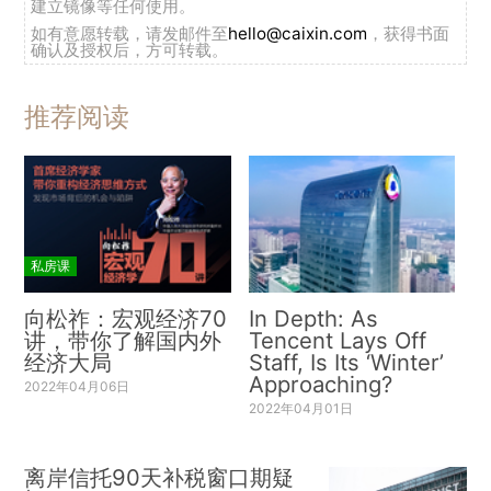
建立镜像等任何使用。
如有意愿转载，请发邮件至
hello@caixin.com
，获得书面
确认及授权后，方可转载。
推荐阅读
私房课
向松祚：宏观经济70
In Depth: As
讲，带你了解国内外
Tencent Lays Off
经济大局
Staff, Is Its ‘Winter’
Approaching?
2022年04月06日
2022年04月01日
离岸信托90天补税窗口期疑