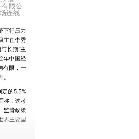
务有限公
场连线
济下行压力
级主任李秀
期与长期”主
2年中国经
响有限，一
升。
的5.5%
军称，这考
、监管政策
世界主要国
。