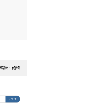
面编辑：鲍琦
+关注