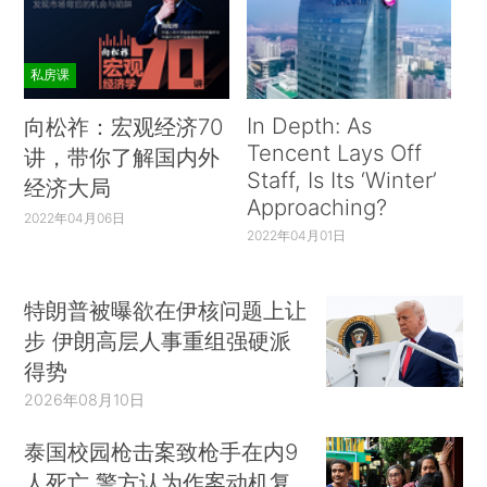
私房课
In Depth: As
向松祚：宏观经济70
Tencent Lays Off
讲，带你了解国内外
Staff, Is Its ‘Winter’
经济大局
Approaching?
2022年04月06日
2022年04月01日
特朗普被曝欲在伊核问题上让
步 伊朗高层人事重组强硬派
得势
2026年08月10日
泰国校园枪击案致枪手在内9
人死亡 警方认为作案动机复