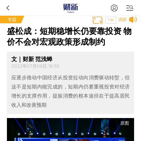
专题
试听
T中
盛松成：短期稳增长仍要靠投资 物
价不会对宏观政策形成制约
文｜财新 范浅蝉
2022年07月09日 16:50
应逐步推动中国经济从投资拉动向消费驱动转型，但
这不是短期内能完成的，短期内仍要重视投资对经济
增长的支撑作用，提振消费的根本途径在于提高居民
收入和改善预期
原图