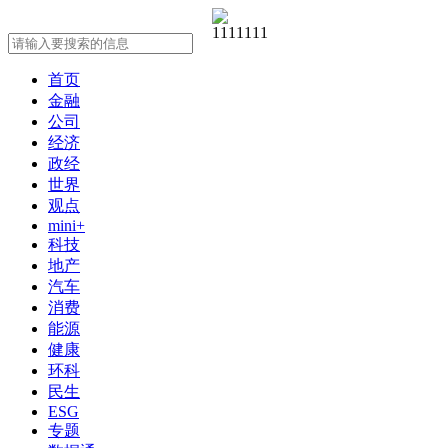
首页
金融
公司
经济
政经
世界
观点
mini+
科技
地产
汽车
消费
能源
健康
环科
民生
ESG
专题