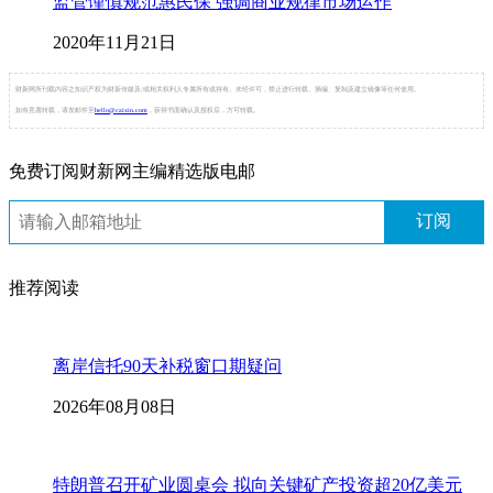
监管谨慎规范惠民保 强调商业规律市场运作
2020年11月21日
财新网所刊载内容之知识产权为财新传媒及/或相关权利人专属所有或持有。未经许可，禁止进行转载、摘编、复制及建立镜像等任何使用。
如有意愿转载，请发邮件至
hello@caixin.com
，获得书面确认及授权后，方可转载。
免费订阅财新网主编精选版电邮
订阅
推荐阅读
离岸信托90天补税窗口期疑问
2026年08月08日
特朗普召开矿业圆桌会 拟向关键矿产投资超20亿美元