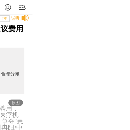
试听
T中
建议费用
庭合理分摊
原图
聘用，
医疗机
争夺”患
冉阳/中