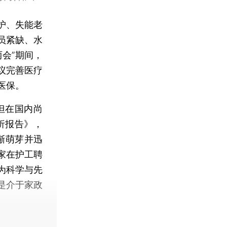
护、失能老
员紧缺、水
会”期间，
议完善医疗
医保。
但在国内尚
析报告》，
渐萌芽并迅
家在护工聘
为科学与先
是介于家政