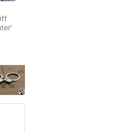
ff
nter’