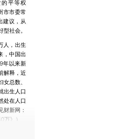
女的平等权
州市市委常
出建议，从
好型社会。
万人，出生
以来，中国出
9年以来新
前解释，近
妇女总数、
就出生人口
然处在人口
见财新网：
0万
》）