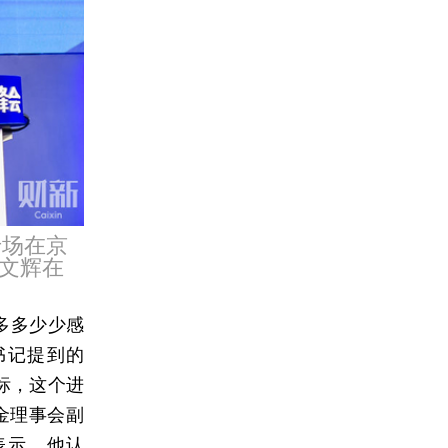
专场在京
文辉在
多多少少感
书记提到的
目标，这个进
金理事会副
表示。他认