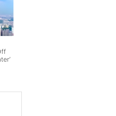
ff
nter’