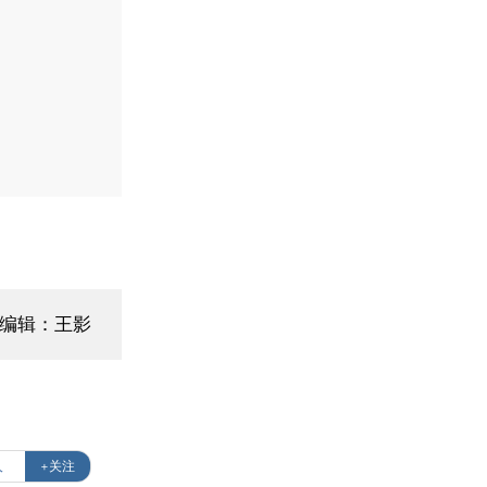
面编辑：王影
人
+关注