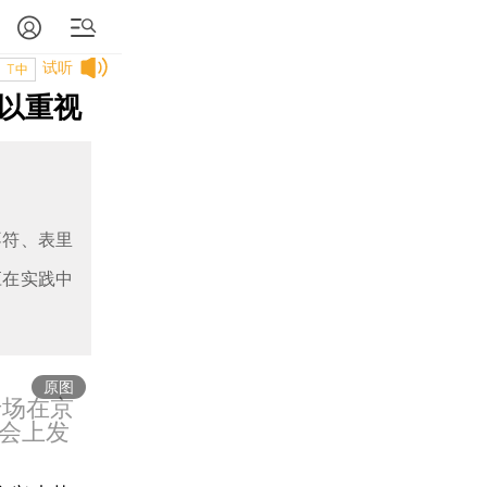
试听
T中
予以重视
不符、表里
应在实践中
原图
专场在京
会上发