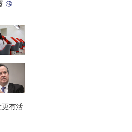
露
大更有活