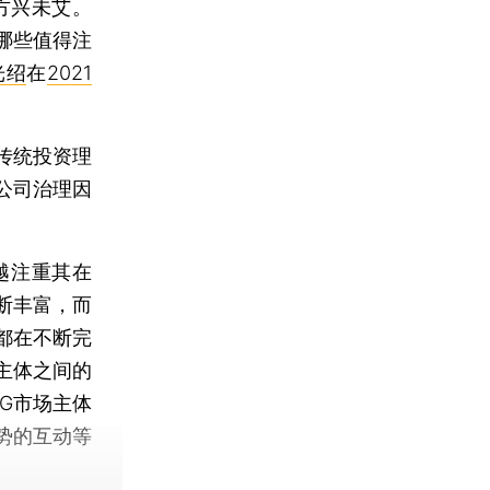
方兴未艾。
哪些值得注
光绍
在
2021
传统投资理
公司治理因
。
越注重其在
断丰富，而
都在不断完
主体之间的
G市场主体
势的互动等