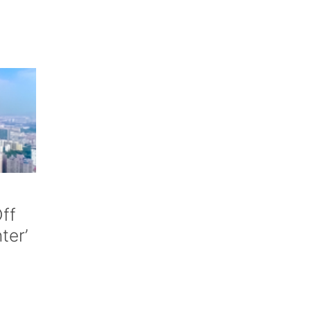
ff
nter’