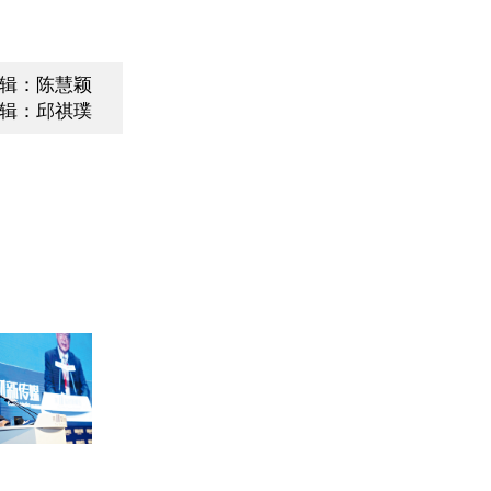
辑：陈慧颖
辑：邱祺璞