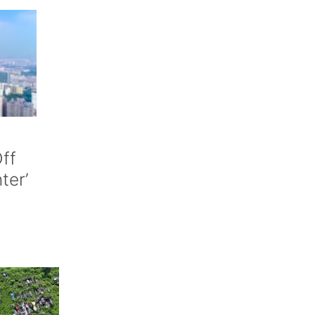
ff
nter’